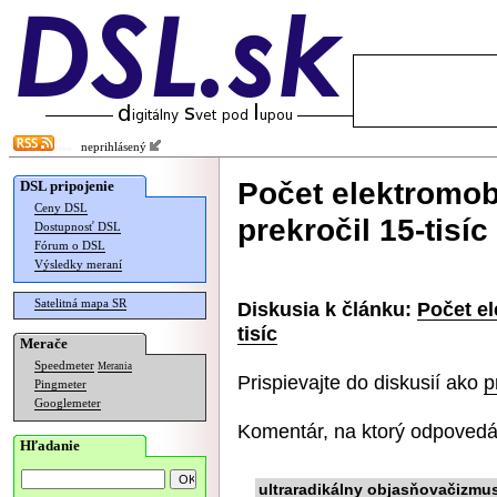
neprihlásený
Počet elektromob
DSL pripojenie
Ceny DSL
prekročil 15-tisíc
Dostupnosť DSL
Fórum o DSL
Výsledky meraní
Satelitná mapa SR
Diskusia k článku:
Počet el
tisíc
Merače
Speedmeter
Merania
Prispievajte do diskusií ako
p
Pingmeter
Googlemeter
Komentár, na ktorý odpovedá
Hľadanie
ultraradikálny objasňovačizmu