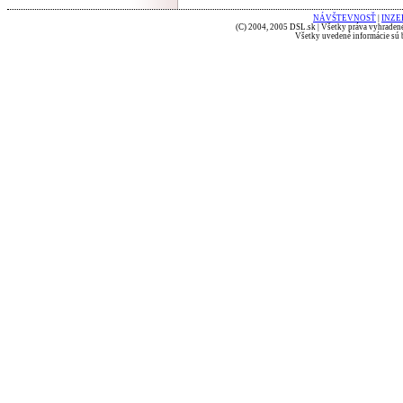
NÁVŠTEVNOSŤ
|
INZE
(C) 2004, 2005 DSL.sk | Všetky práva vyhradené
Všetky uvedené informácie sú b