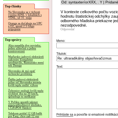
Od: syntaxterrorXXX, . Y | Pridan
Top články
V kontexte celkového počtu vozid
Na Slovensku sa v tichosti
vypína ADSL v lokalitách s
hodnotu štatistickej odchýlky za
VDSL, už 31. mája
odborného hľadiska priekazne je
Orange sa doťahuje na UPC
nezodpovedné.
a O2, spustí 2.5 Gbps
Odpovedať
pripojenie
Top správy
Meno:
Alza nasadila dve novinky,
jednu užitočnú a jednu
kontroverznú
Titulok:
Maďarsko jadrovú elektráreň
nakoniec kompletne
neodstavilo, Rumunsko mení
tok Dunaja
Text:
Slovensko.sk má opäť
technické problémy
Ďalšia jadrová elektráreň
južne od Slovenska musela
kvôli teplu znížiť výkon
Železnice znižujú kvôli teplu
rýchlosť iba na 50 km/h,
spôsobuje to meškanie
V Poľsku spustili takmer
gigawatthodinové úložisko,
z LiFePO4 článkov
Telekom pridal 12 GB balík
Prihláste sa
a povoľte si emailové notifiká
pre Easy, chce zaň 12 eur