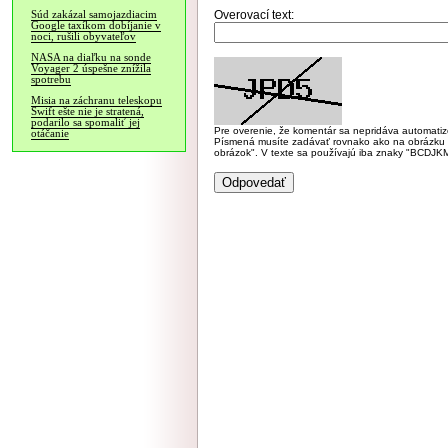
Overovací text:
Súd zakázal samojazdiacim
Google taxíkom dobíjanie v
noci, rušili obyvateľov
NASA na diaľku na sonde
Voyager 2 úspešne znížila
spotrebu
Misia na záchranu teleskopu
Swift ešte nie je stratená,
podarilo sa spomaliť jej
Pre overenie, že komentár sa nepridáva automatizov
otáčanie
Písmená musíte zadávať rovnako ako na obrázku veľk
obrázok". V texte sa používajú iba znaky "BC