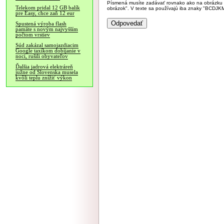
Písmená musíte zadávať rovnako ako na obrázku veľk
Telekom pridal 12 GB balík
obrázok". V texte sa používajú iba znaky "BC
pre Easy, chce zaň 12 eur
Spustená výroba flash
pamäte s novým najvyšším
počtom vrstiev
Súd zakázal samojazdiacim
Google taxíkom dobíjanie v
noci, rušili obyvateľov
Ďalšia jadrová elektráreň
južne od Slovenska musela
kvôli teplu znížiť výkon