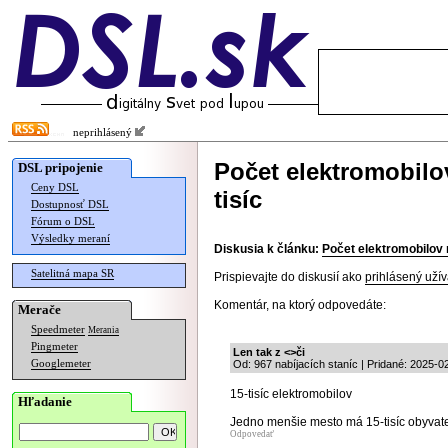
neprihlásený
Počet elektromobilo
DSL pripojenie
Ceny DSL
tisíc
Dostupnosť DSL
Fórum o DSL
Výsledky meraní
Diskusia k článku:
Počet elektromobilov 
Satelitná mapa SR
Prispievajte do diskusií ako
prihlásený užív
Komentár, na ktorý odpovedáte:
Merače
Speedmeter
Merania
Pingmeter
Len tak z <>či
Googlemeter
Od: 967 nabíjacích staníc | Pridané: 2025-0
15-tisíc elektromobilov
Hľadanie
Jedno menšie mesto má 15-tisíc obyvat
Odpovedať