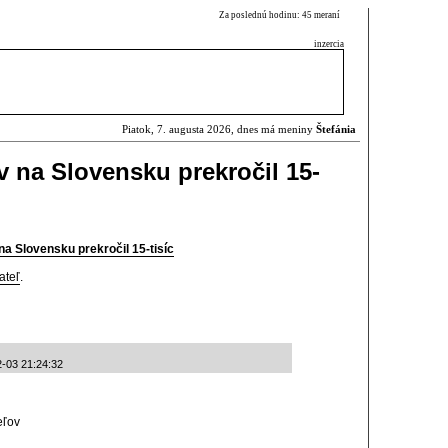
Za poslednú hodinu: 45 meraní
inzercia
Piatok, 7. augusta 2026, dnes má meniny
Štefánia
v na Slovensku prekročil 15-
na Slovensku prekročil 15-tisíc
ateľ
.
2-03 21:24:32
eľov