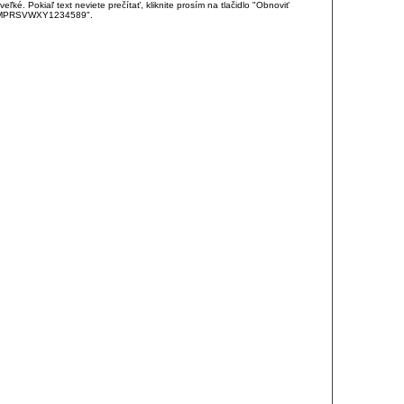
é. Pokiaľ text neviete prečítať, kliknite prosím na tlačidlo "Obnoviť
DJKMPRSVWXY1234589".