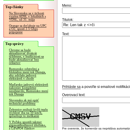
Meno:
Top články
Na Slovensku sa v tichosti
vypína ADSL v lokalitách s
Titulok:
VDSL, už 31. mája
Orange sa doťahuje na UPC
a O2, spustí 2.5 Gbps
pripojenie
Text:
Top správy
Chrome sa bude
aktualizovať dvakrát
týždenne, v budúcnosti sa
bude aktualizovať bez
reštartov
Rumunsko odstrelmi a
blokádou mení tok Dunaja,
aby udržalo jadrovú
elektráreň v chode
Maďarsko jadrovú elektráreň
Prihláste sa
a povoľte si emailové notifiká
nakoniec kompletne
neodstavilo, Rumunsko mení
tok Dunaja
Overovací text:
Slovensko.sk má opäť
technické problémy
Železnice znižujú kvôli teplu
rýchlosť iba na 50 km/h,
spôsobuje to meškanie
V Poľsku spustili takmer
gigawatthodinové úložisko,
z LiFePO4 článkov
Pre overenie, že komentár sa nepridáva automatizov