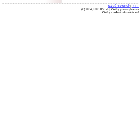
NÁVŠTEVNOSŤ
|
INZE
(C) 2004, 2005 DSL.sk | Všetky práva vyhradené
Všetky uvedené informácie sú b