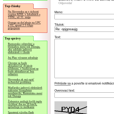
Odpovedať
Top články
Na Slovensku sa v tichosti
Meno:
vypína ADSL v lokalitách s
VDSL, už 31. mája
Orange sa doťahuje na UPC
Titulok:
a O2, spustí 2.5 Gbps
pripojenie
Text:
Top správy
Rumunsko odstrelmi a
blokádou mení tok Dunaja,
aby udržalo jadrovú
elektráreň v chode
Joj Play výrazne zdražuje
Chrome sa bude
aktualizovať dvakrát
týždenne, v budúcnosti sa
bude aktualizovať bez
reštartov
Slovensko.sk má opäť
technické problémy
Prihláste sa
a povoľte si emailové notifiká
Maďarsko jadrovú elektráreň
Overovací text:
nakoniec kompletne
neodstavilo, Rumunsko mení
tok Dunaja
Železnice znižujú kvôli teplu
rýchlosť iba na 50 km/h,
spôsobuje to meškanie
Spustená výroba flash