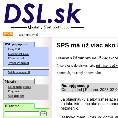
neprihlásený
SPS má už viac ako 
DSL pripojenie
Ceny DSL
Dostupnosť DSL
Diskusia k článku:
SPS má už viac ako 5
Fórum o DSL
Výsledky meraní
Prispievajte do diskusií ako
prihlásený užív
Satelitná mapa SR
Komentár, na ktorý odpovedáte:
Merače
Re: opjgosaujg
Speedmeter
Merania
Od: uejrjdhd | Pridané: 2025-02-
Pingmeter
Googlemeter
Ja objednavky z alzy 3 mesiace si
za taku istu cenu ako do alzaboxu
Hľadanie
nezmenilo.
Balikovo mam 5 min. od domu, a