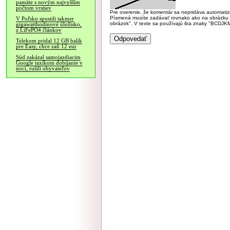
pamäte s novým najvyšším
počtom vrstiev
Pre overenie, že komentár sa nepridáva automatizov
Písmená musíte zadávať rovnako ako na obrázku veľk
V Poľsku spustili takmer
obrázok". V texte sa používajú iba znaky "BC
gigawatthodinové úložisko,
z LiFePO4 článkov
Telekom pridal 12 GB balík
pre Easy, chce zaň 12 eur
Súd zakázal samojazdiacim
Google taxíkom dobíjanie v
noci, rušili obyvateľov