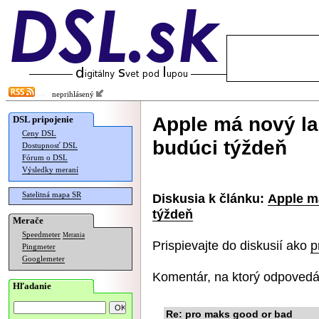
neprihlásený
Apple má nový la
DSL pripojenie
Ceny DSL
budúci týždeň
Dostupnosť DSL
Fórum o DSL
Výsledky meraní
Satelitná mapa SR
Diskusia k článku:
Apple m
týždeň
Merače
Speedmeter
Merania
Prispievajte do diskusií ako
p
Pingmeter
Googlemeter
Komentár, na ktorý odpovedá
Hľadanie
Re: pro maks good or bad