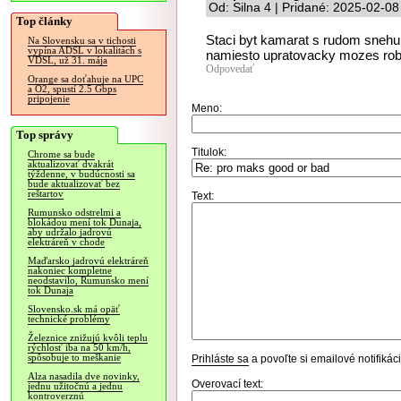
Od: Silna 4 | Pridané: 2025-02-08
Top články
Staci byt kamarat s rudom snehul
Na Slovensku sa v tichosti
vypína ADSL v lokalitách s
namiesto upratovacky mozes robit
VDSL, už 31. mája
Odpovedať
Orange sa doťahuje na UPC
a O2, spustí 2.5 Gbps
pripojenie
Meno:
Top správy
Titulok:
Chrome sa bude
aktualizovať dvakrát
týždenne, v budúcnosti sa
bude aktualizovať bez
reštartov
Text:
Rumunsko odstrelmi a
blokádou mení tok Dunaja,
aby udržalo jadrovú
elektráreň v chode
Maďarsko jadrovú elektráreň
nakoniec kompletne
neodstavilo, Rumunsko mení
tok Dunaja
Slovensko.sk má opäť
technické problémy
Železnice znižujú kvôli teplu
rýchlosť iba na 50 km/h,
spôsobuje to meškanie
Prihláste sa
a povoľte si emailové notifiká
Alza nasadila dve novinky,
Overovací text:
jednu užitočnú a jednu
kontroverznú