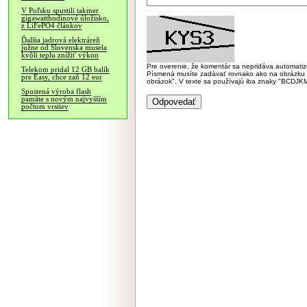
V Poľsku spustili takmer
gigawatthodinové úložisko,
z LiFePO4 článkov
Ďalšia jadrová elektráreň
južne od Slovenska musela
kvôli teplu znížiť výkon
Pre overenie, že komentár sa nepridáva automatizov
Telekom pridal 12 GB balík
Písmená musíte zadávať rovnako ako na obrázku veľk
pre Easy, chce zaň 12 eur
obrázok". V texte sa používajú iba znaky "BC
Spustená výroba flash
pamäte s novým najvyšším
počtom vrstiev