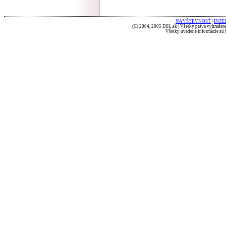
NÁVŠTEVNOSŤ
|
INZE
(C) 2004, 2005 DSL.sk | Všetky práva vyhradené
Všetky uvedené informácie sú b