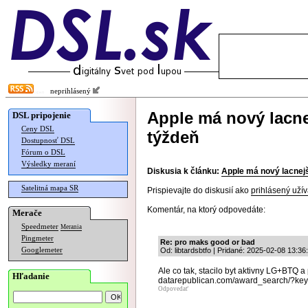
neprihlásený
Apple má nový lacne
DSL pripojenie
Ceny DSL
týždeň
Dostupnosť DSL
Fórum o DSL
Výsledky meraní
Diskusia k článku:
Apple má nový lacnejš
Satelitná mapa SR
Prispievajte do diskusií ako
prihlásený užív
Komentár, na ktorý odpovedáte:
Merače
Speedmeter
Merania
Pingmeter
Re: pro maks good or bad
Googlemeter
Od: libtardsbtfo | Pridané: 2025-02-08 13:36
Ale co tak, stacilo byt aktivny LG+BTQ a
Hľadanie
datarepublican.com/award_search/?k
Odpovedať