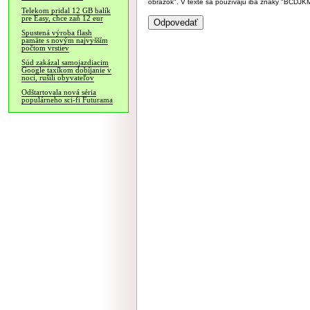
obrázok". V texte sa používajú iba znaky "BC
Telekom pridal 12 GB balík
pre Easy, chce zaň 12 eur
Spustená výroba flash
pamäte s novým najvyšším
počtom vrstiev
Súd zakázal samojazdiacim
Google taxíkom dobíjanie v
noci, rušili obyvateľov
Odštartovala nová séria
populárneho sci-fi Futurama