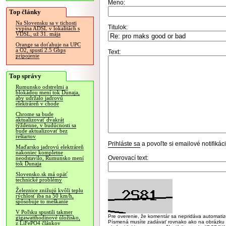
Meno:
Top články
Na Slovensku sa v tichosti
Titulok:
vypína ADSL v lokalitách s
VDSL, už 31. mája
Orange sa doťahuje na UPC
a O2, spustí 2.5 Gbps
Text:
pripojenie
Top správy
Rumunsko odstrelmi a
blokádou mení tok Dunaja,
aby udržalo jadrovú
elektráreň v chode
Chrome sa bude
aktualizovať dvakrát
týždenne, v budúcnosti sa
bude aktualizovať bez
reštartov
Prihláste sa
a povoľte si emailové notifiká
Maďarsko jadrovú elektráreň
nakoniec kompletne
Overovací text:
neodstavilo, Rumunsko mení
tok Dunaja
Slovensko.sk má opäť
technické problémy
Železnice znižujú kvôli teplu
rýchlosť iba na 50 km/h,
spôsobuje to meškanie
V Poľsku spustili takmer
Pre overenie, že komentár sa nepridáva automatizov
gigawatthodinové úložisko,
Písmená musíte zadávať rovnako ako na obrázku veľk
z LiFePO4 článkov