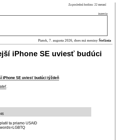
Za poslednú hodinu: 22 meraní
inzercia
Piatok, 7. augusta 2026, dnes má meniny
Štefánia
jší iPhone SE uviesť budúci
í iPhone SE uviesť budúci týždeň
ateľ
.
:46
 platil ta priamo USAID
eywords=LGBTQ