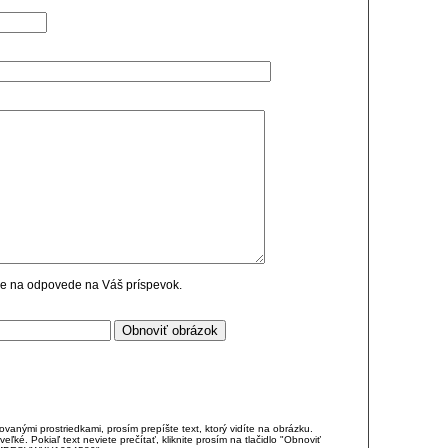
cie na odpovede na Váš príspevok.
anými prostriedkami, prosím prepíšte text, ktorý vidíte na obrázku.
é. Pokiaľ text neviete prečítať, kliknite prosím na tlačidlo "Obnoviť