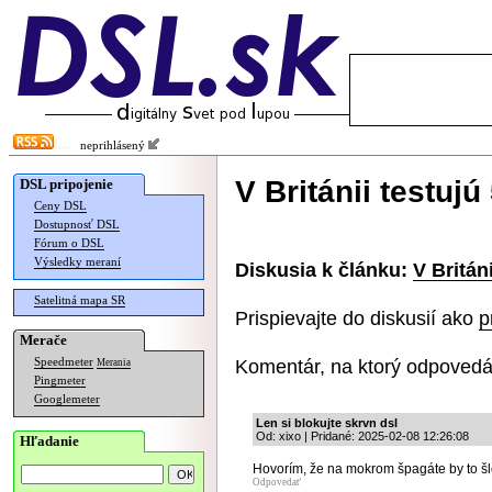
neprihlásený
V Británii testujú
DSL pripojenie
Ceny DSL
Dostupnosť DSL
Fórum o DSL
Výsledky meraní
Diskusia k článku:
V Britán
Satelitná mapa SR
Prispievajte do diskusií ako
p
Merače
Komentár, na ktorý odpovedá
Speedmeter
Merania
Pingmeter
Googlemeter
Len si blokujte skrvn dsl
Od: xixo | Pridané: 2025-02-08 12:26:08
Hľadanie
Hovorím, že na mokrom špagáte by to šl
Odpovedať