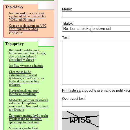
Top články
Meno:
Na Slovensku sa v tichosti
vypína ADSL v lokalitách s
VDSL, už 31. mája
Titulok:
Orange sa doťahuje na UPC
a O2, spustí 2.5 Gbps
pripojenie
Text:
Top správy
Rumunsko odstrelmi a
blokádou mení tok Dunaja,
aby udržalo jadrovú
elektráreň v chode
Joj Play výrazne zdražuje
Chrome sa bude
aktualizovať dvakrát
týždenne, v budúcnosti sa
bude aktualizovať bez
reštartov
Prihláste sa
a povoľte si emailové notifiká
Slovensko.sk má opäť
technické problémy
Overovací text:
Maďarsko jadrovú elektráreň
nakoniec kompletne
neodstavilo, Rumunsko mení
tok Dunaja
Železnice znižujú kvôli teplu
rýchlosť iba na 50 km/h,
spôsobuje to meškanie
Spustená výroba flash