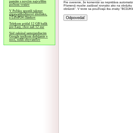
pamäte s novým najvyšším
Pre overenie, že komentár sa nepridáva automatizov
počtom vrstiev
Písmená musíte zadávať rovnako ako na obrázku veľk
obrázok". V texte sa používajú iba znaky "BC
V Poľsku spustili takmer
gigawatthodinové úložisko,
z LiFePO4 článkov
Telekom pridal 12 GB balík
pre Easy, chce zaň 12 eur
Súd zakázal samojazdiacim
Google taxíkom dobíjanie v
noci, rušili obyvateľov