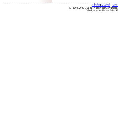
NÁVŠTEVNOSŤ
|
INZE
(C) 2004, 2005 DSL.sk | Všetky práva vyhradené
Všetky uvedené informácie sú b