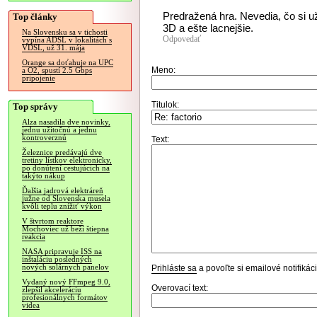
Predražená hra. Nevedia, čo si už
Top články
3D a ešte lacnejšie.
Na Slovensku sa v tichosti
Odpovedať
vypína ADSL v lokalitách s
VDSL, už 31. mája
Orange sa doťahuje na UPC
Meno:
a O2, spustí 2.5 Gbps
pripojenie
Titulok:
Top správy
Alza nasadila dve novinky,
jednu užitočnú a jednu
kontroverznú
Text:
Železnice predávajú dve
tretiny lístkov elektronicky,
po donútení cestujúcich na
takýto nákup
Ďalšia jadrová elektráreň
južne od Slovenska musela
kvôli teplu znížiť výkon
V štvrtom reaktore
Mochoviec už beží štiepna
reakcia
NASA pripravuje ISS na
inštaláciu posledných
nových solárnych panelov
Prihláste sa
a povoľte si emailové notifiká
Vydaný nový FFmpeg 9.0,
Overovací text:
zlepšil akceleráciu
profesionálnych formátov
videa