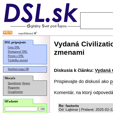
neprihlásený
Vydaná Civilizati
DSL pripojenie
Ceny DSL
zmenami
Dostupnosť DSL
Fórum o DSL
Výsledky meraní
Satelitná mapa SR
Diskusia k článku:
Vydaná C
Merače
Prispievajte do diskusií ako
p
Speedmeter
Merania
Pingmeter
Komentár, na ktorý odpovedá
Googlemeter
Hľadanie
Re: factorio
Od: Lajkinar | Pridané: 2025-02-1