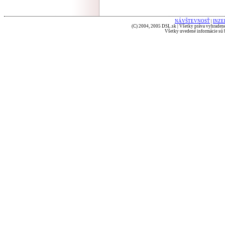
NÁVŠTEVNOSŤ
|
INZE
(C) 2004, 2005 DSL.sk | Všetky práva vyhradené
Všetky uvedené informácie sú b