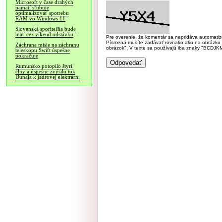
Microsoft v čase drahých
pamätí sľubuje
optimalizovať spotrebu
RAM vo Windows 11
Slovenská sporiteľňa bude
mať cez víkend odstávku
Pre overenie, že komentár sa nepridáva automatizov
Písmená musíte zadávať rovnako ako na obrázku veľk
Záchrana misie na záchranu
obrázok". V texte sa používajú iba znaky "BC
teleskopu Swift úspešne
pokračuje
Rumunsko potopilo štyri
člny a úspešne zvýšilo tok
Dunaja k jadrovej elektrárni