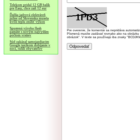
Telekom pridal 12 GB balík
pre Easy, chce zaň 12 eur
Ďalšia jadrová elektráreň
južne od Slovenska musela
kvôli teplu znížiť výkon
Spustená výroba flash
Pre overenie, že komentár sa nepridáva automatizov
pamäte s novým najvyšším
Písmená musíte zadávať rovnako ako na obrázku veľk
počtom vrstiev
obrázok". V texte sa používajú iba znaky "BC
Súd zakázal samojazdiacim
Google taxíkom dobíjanie v
noci, rušili obyvateľov