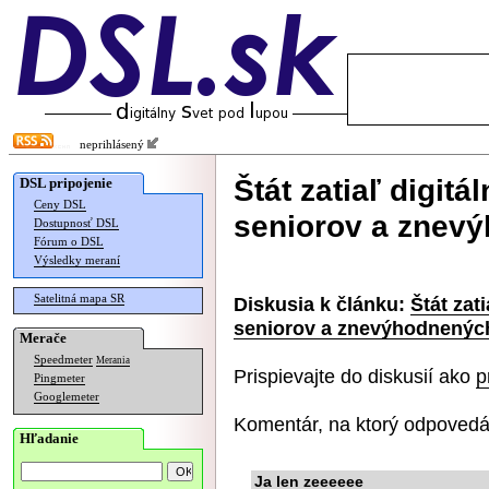
neprihlásený
Štát zatiaľ digitál
DSL pripojenie
Ceny DSL
seniorov a znev
Dostupnosť DSL
Fórum o DSL
Výsledky meraní
Satelitná mapa SR
Diskusia k článku:
Štát zati
seniorov a znevýhodnenýc
Merače
Speedmeter
Merania
Prispievajte do diskusií ako
p
Pingmeter
Googlemeter
Komentár, na ktorý odpovedá
Hľadanie
Ja len zeeeeee