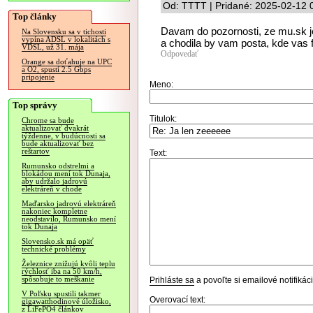
Od: TTTT | Pridané: 2025-02-12 
Top články
Davam do pozornosti, ze mu.sk j
Na Slovensku sa v tichosti
vypína ADSL v lokalitách s
a chodila by vam posta, kde vas f
VDSL, už 31. mája
Odpovedať
Orange sa doťahuje na UPC
a O2, spustí 2.5 Gbps
pripojenie
Meno:
Top správy
Titulok:
Chrome sa bude
aktualizovať dvakrát
týždenne, v budúcnosti sa
bude aktualizovať bez
reštartov
Text:
Rumunsko odstrelmi a
blokádou mení tok Dunaja,
aby udržalo jadrovú
elektráreň v chode
Maďarsko jadrovú elektráreň
nakoniec kompletne
neodstavilo, Rumunsko mení
tok Dunaja
Slovensko.sk má opäť
technické problémy
Železnice znižujú kvôli teplu
rýchlosť iba na 50 km/h,
spôsobuje to meškanie
Prihláste sa
a povoľte si emailové notifiká
V Poľsku spustili takmer
Overovací text:
gigawatthodinové úložisko,
z LiFePO4 článkov