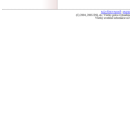
NÁVŠTEVNOSŤ
|
INZE
(C) 2004, 2005 DSL.sk | Všetky práva vyhradené
Všetky uvedené informácie sú b