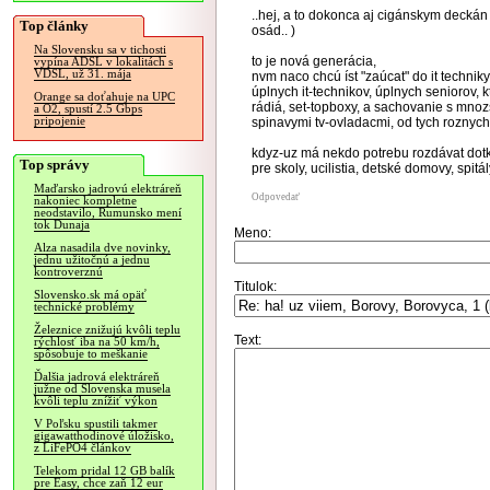
..hej, a to dokonca aj cigánskym deckán (
Top články
osád.. )
Na Slovensku sa v tichosti
to je nová generácia,
vypína ADSL v lokalitách s
VDSL, už 31. mája
nvm naco chcú íst "zaúcat" do it techniky, 
úplnych it-technikov, úplnych seniorov, kt
Orange sa doťahuje na UPC
rádiá, set-topboxy, a sachovanie s mn
a O2, spustí 2.5 Gbps
pripojenie
spinavymi tv-ovladacmi, od tych roznych 
kdyz-uz má nekdo potrebu rozdávat dotky
Top správy
pre skoly, ucilistia, detské domovy, spitál
Maďarsko jadrovú elektráreň
Odpovedať
nakoniec kompletne
neodstavilo, Rumunsko mení
tok Dunaja
Meno:
Alza nasadila dve novinky,
jednu užitočnú a jednu
kontroverznú
Titulok:
Slovensko.sk má opäť
technické problémy
Železnice znižujú kvôli teplu
Text:
rýchlosť iba na 50 km/h,
spôsobuje to meškanie
Ďalšia jadrová elektráreň
južne od Slovenska musela
kvôli teplu znížiť výkon
V Poľsku spustili takmer
gigawatthodinové úložisko,
z LiFePO4 článkov
Telekom pridal 12 GB balík
pre Easy, chce zaň 12 eur