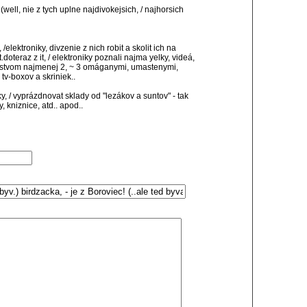
well, nie z tych uplne najdivokejsich, / najhorsich
/elektroniky, divzenie z nich robit a skolit ich na
.doteraz z it, / elektroniky poznali najma yelky, videá,
ozstvom najmenej 2, ~ 3 omáganymi, umastenymi,
tv-boxov a skriniek..
, / vyprázdnovat sklady od "lezákov a suntov" - tak
y, kniznice, atd.. apod..