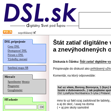
neprihlásený
Štát zatiaľ digitálne 
DSL pripojenie
Ceny DSL
a znevýhodnených 
Dostupnosť DSL
Fórum o DSL
Výsledky meraní
Diskusia k článku:
Štát zatiaľ digitálne 
Satelitná mapa SR
Prispievajte do diskusií ako
prihlásený užív
Komentár, na ktorý odpovedáte:
Merače
Speedmeter
Merania
Pingmeter
ha! uz viiem, Borovy, Borovyca, 1 (byv.) b
Googlemeter
tusim v dubovanoch.. ) tak pojdeme spol
Od: LytaRyta Hochbatnica 3-ryba | Pridané:
Hľadanie
mno to uz fakt ozaj zadotovat tie tablety,
a aj do skol, / aaaj na doma
( + aj pre skoly samotné