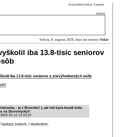
Za poslednú hodinu: 0 meraní
inzercia
Sobota, 8. augusta 2026, dnes má meniny
Oskár
vyškolil iba 13.8-tisíc seniorov
osôb
vyškolil iba 13.8-tisíc seniorov a znevýhodnených osôb
ateľ
.
irdzacka, - je z Boroviec! (..ale ted byva kusek inde,
u na 2boroviycky!!
 2025-02-12 13:23:23
 / laptopy ziakom, / studentom,