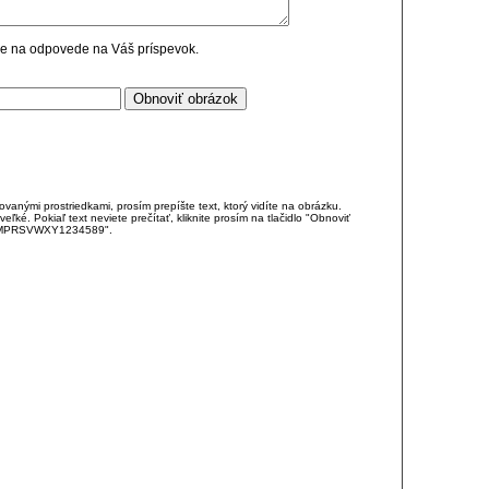
cie na odpovede na Váš príspevok.
anými prostriedkami, prosím prepíšte text, ktorý vidíte na obrázku.
é. Pokiaľ text neviete prečítať, kliknite prosím na tlačidlo "Obnoviť
DJKMPRSVWXY1234589".