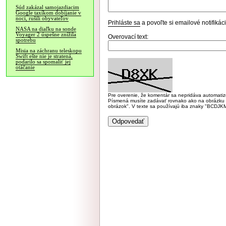
Súd zakázal samojazdiacim
Google taxíkom dobíjanie v
noci, rušili obyvateľov
Prihláste sa
a povoľte si emailové notifiká
NASA na diaľku na sonde
Voyager 2 úspešne znížila
Overovací text:
spotrebu
Misia na záchranu teleskopu
Swift ešte nie je stratená,
podarilo sa spomaliť jej
otáčanie
Pre overenie, že komentár sa nepridáva automatizov
Písmená musíte zadávať rovnako ako na obrázku veľk
obrázok". V texte sa používajú iba znaky "BC