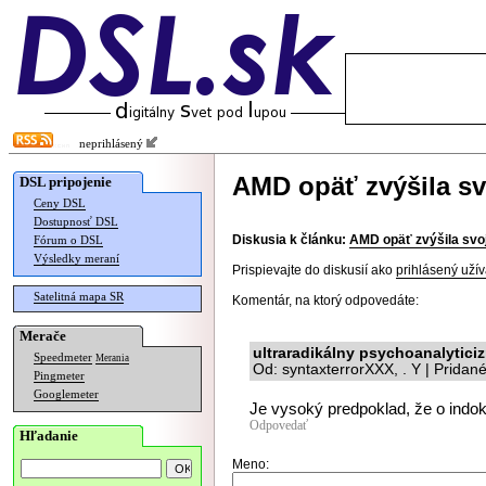
neprihlásený
AMD opäť zvýšila sv
DSL pripojenie
Ceny DSL
Dostupnosť DSL
Diskusia k článku:
AMD opäť zvýšila svoj
Fórum o DSL
Výsledky meraní
Prispievajte do diskusií ako
prihlásený užív
Satelitná mapa SR
Komentár, na ktorý odpovedáte:
Merače
ultraradikálny psychoanalytici
Speedmeter
Merania
Od: syntaxterrorXXX, . Y | Pridan
Pingmeter
Googlemeter
Je vysoký predpoklad, že o indokt
Odpovedať
Hľadanie
Meno: