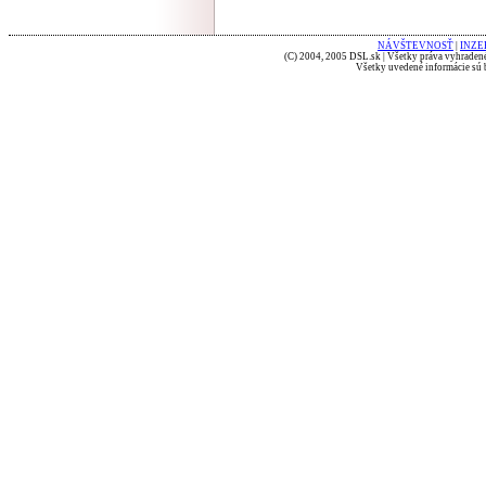
NÁVŠTEVNOSŤ
|
INZE
(C) 2004, 2005 DSL.sk | Všetky práva vyhradené
Všetky uvedené informácie sú b