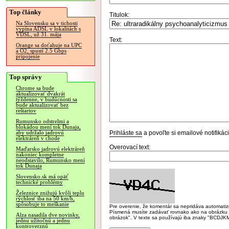
Top články
Titulok:
Na Slovensku sa v tichosti
vypína ADSL v lokalitách s
VDSL, už 31. mája
Text:
Orange sa doťahuje na UPC
a O2, spustí 2.5 Gbps
pripojenie
Top správy
Chrome sa bude
aktualizovať dvakrát
týždenne, v budúcnosti sa
bude aktualizovať bez
reštartov
Rumunsko odstrelmi a
blokádou mení tok Dunaja,
Prihláste sa
a povoľte si emailové notifiká
aby udržalo jadrovú
elektráreň v chode
Overovací text:
Maďarsko jadrovú elektráreň
nakoniec kompletne
neodstavilo, Rumunsko mení
tok Dunaja
Slovensko.sk má opäť
technické problémy
Železnice znižujú kvôli teplu
rýchlosť iba na 50 km/h,
spôsobuje to meškanie
Pre overenie, že komentár sa nepridáva automatizov
Písmená musíte zadávať rovnako ako na obrázku veľk
Alza nasadila dve novinky,
obrázok". V texte sa používajú iba znaky "BC
jednu užitočnú a jednu
kontroverznú