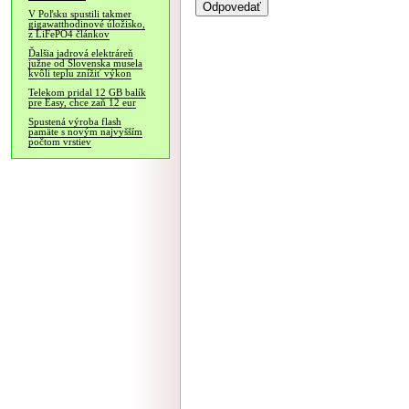
V Poľsku spustili takmer
gigawatthodinové úložisko,
z LiFePO4 článkov
Ďalšia jadrová elektráreň
južne od Slovenska musela
kvôli teplu znížiť výkon
Telekom pridal 12 GB balík
pre Easy, chce zaň 12 eur
Spustená výroba flash
pamäte s novým najvyšším
počtom vrstiev