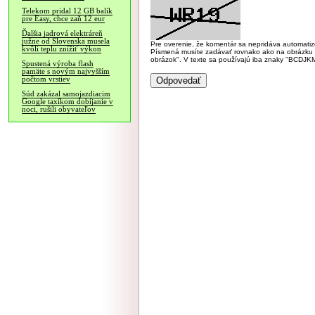
Telekom pridal 12 GB balík
pre Easy, chce zaň 12 eur
Ďalšia jadrová elektráreň
južne od Slovenska musela
Pre overenie, že komentár sa nepridáva automatizov
kvôli teplu znížiť výkon
Písmená musíte zadávať rovnako ako na obrázku veľk
obrázok". V texte sa používajú iba znaky "BC
Spustená výroba flash
pamäte s novým najvyšším
počtom vrstiev
Súd zakázal samojazdiacim
Google taxíkom dobíjanie v
noci, rušili obyvateľov