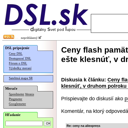
neprihlásený
Ceny flash pamät
DSL pripojenie
Ceny DSL
ešte klesnúť, v 
Dostupnosť DSL
Fórum o DSL
Výsledky meraní
Satelitná mapa SR
Diskusia k článku:
Ceny fla
klesnúť, v druhom polroku 
Merače
Speedmeter
Merania
Prispievajte do diskusií ako
p
Pingmeter
Googlemeter
Komentár, na ktorý odpovedá
Hľadanie
Re: ceny na aliexpress