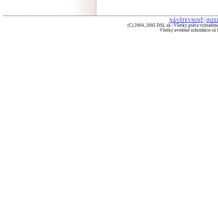
NÁVŠTEVNOSŤ
|
INZE
(C) 2004, 2005 DSL.sk | Všetky práva vyhradené
Všetky uvedené informácie sú b