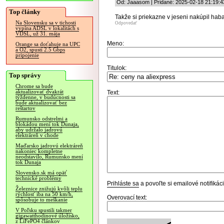
Od: Jaaasom | Pridané: 2025-02-18 21:19:4
Top články
Takže si priekazne v jeseni nakúpil haba
Na Slovensku sa v tichosti
Odpovedať
vypína ADSL v lokalitách s
VDSL, už 31. mája
Meno:
Orange sa doťahuje na UPC
a O2, spustí 2.5 Gbps
pripojenie
Titulok:
Top správy
Chrome sa bude
aktualizovať dvakrát
Text:
týždenne, v budúcnosti sa
bude aktualizovať bez
reštartov
Rumunsko odstrelmi a
blokádou mení tok Dunaja,
aby udržalo jadrovú
elektráreň v chode
Maďarsko jadrovú elektráreň
nakoniec kompletne
neodstavilo, Rumunsko mení
tok Dunaja
Slovensko.sk má opäť
technické problémy
Prihláste sa
a povoľte si emailové notifiká
Železnice znižujú kvôli teplu
rýchlosť iba na 50 km/h,
Overovací text:
spôsobuje to meškanie
V Poľsku spustili takmer
gigawatthodinové úložisko,
z LiFePO4 článkov