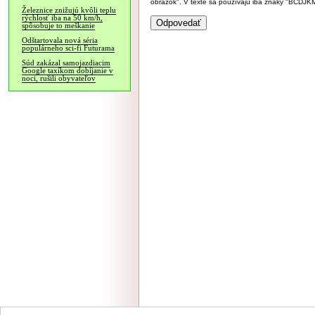
obrázok". V texte sa používajú iba znaky "BC
Železnice znižujú kvôli teplu
rýchlosť iba na 50 km/h,
spôsobuje to meškanie
Odštartovala nová séria
populárneho sci-fi Futurama
Súd zakázal samojazdiacim
Google taxíkom dobíjanie v
noci, rušili obyvateľov
NÁVŠTEVNOSŤ
|
INZE