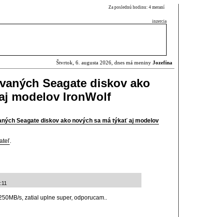
Za poslednú hodinu: 4 meraní
inzercia
Štvrtok, 6. augusta 2026, dnes má meniny
Jozefína
ívaných Seagate diskov ako
aj modelov IronWolf
aných Seagate diskov ako nových sa má týkať aj modelov
ateľ
.
:11
250MB/s, zatial uplne super, odporucam..