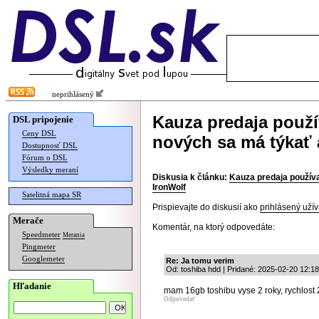
neprihlásený
Kauza predaja použ
DSL pripojenie
Ceny DSL
nových sa má týkať 
Dostupnosť DSL
Fórum o DSL
Výsledky meraní
Diskusia k článku:
Kauza predaja použív
IronWolf
Satelitná mapa SR
Prispievajte do diskusií ako
prihlásený užív
Merače
Komentár, na ktorý odpovedáte:
Speedmeter
Merania
Pingmeter
Googlemeter
Re: Ja tomu verim
Od: toshiba hdd | Pridané: 2025-02-20 12:18
Hľadanie
mam 16gb toshibu vyse 2 roky, rychlost 
Odpovedať