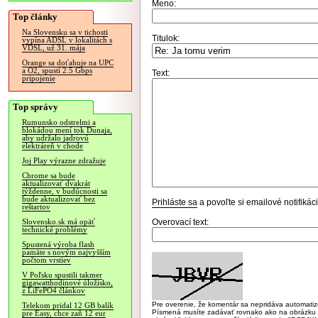
Meno:
Top články
Na Slovensku sa v tichosti
Titulok:
vypína ADSL v lokalitách s
VDSL, už 31. mája
Orange sa doťahuje na UPC
a O2, spustí 2.5 Gbps
Text:
pripojenie
Top správy
Rumunsko odstrelmi a
blokádou mení tok Dunaja,
aby udržalo jadrovú
elektráreň v chode
Joj Play výrazne zdražuje
Chrome sa bude
aktualizovať dvakrát
týždenne, v budúcnosti sa
bude aktualizovať bez
Prihláste sa
a povoľte si emailové notifiká
reštartov
Overovací text:
Slovensko.sk má opäť
technické problémy
Spustená výroba flash
pamäte s novým najvyšším
počtom vrstiev
V Poľsku spustili takmer
gigawatthodinové úložisko,
z LiFePO4 článkov
Pre overenie, že komentár sa nepridáva automatizov
Telekom pridal 12 GB balík
Písmená musíte zadávať rovnako ako na obrázku veľk
pre Easy, chce zaň 12 eur