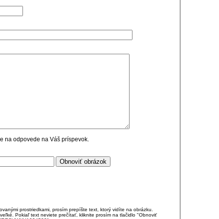
cie na odpovede na Váš príspevok.
anými prostriedkami, prosím prepíšte text, ktorý vidíte na obrázku.
é. Pokiaľ text neviete prečítať, kliknite prosím na tlačidlo "Obnoviť