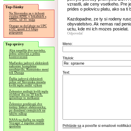
vzrastli, ale ceny vsetkeho. Pre j
Top články
prides o polovicu platu, ako sa ti 
Na Slovensku sa v tichosti
vypína ADSL v lokalitách s
Kazdopadne, ze ty si rodeny rusofo
VDSL, už 31. mája
obyvatelstvo. Ak nemas rad penia
Orange sa doťahuje na UPC
uctu, kde mi ich mozes posielat.
a O2, spustí 2.5 Gbps
pripojenie
Odpovedať
Top správy
Meno:
Alza nasadila dve novinky,
jednu užitočnú a jednu
kontroverznú
Titulok:
Maďarsko jadrovú elektráreň
nakoniec kompletne
neodstavilo, Rumunsko mení
Text:
tok Dunaja
Ďalšia jadrová elektráreň
južne od Slovenska musela
kvôli teplu znížiť výkon
Železnice znižujú kvôli teplu
rýchlosť iba na 50 km/h,
spôsobuje to meškanie
Železnice predávajú dve
tretiny lístkov elektronicky,
po donútení cestujúcich na
takýto nákup
NASA na diaľku na sonde
Voyager 2 úspešne znížila
Prihláste sa
a povoľte si emailové notifiká
spotrebu