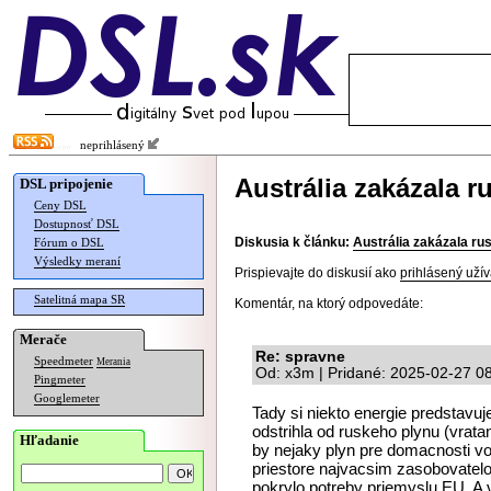
neprihlásený
Austrália zakázala r
DSL pripojenie
Ceny DSL
Dostupnosť DSL
Diskusia k článku:
Austrália zakázala rus
Fórum o DSL
Výsledky meraní
Prispievajte do diskusií ako
prihlásený užív
Satelitná mapa SR
Komentár, na ktorý odpovedáte:
Merače
Re: spravne
Speedmeter
Merania
Od: x3m | Pridané: 2025-02-27 0
Pingmeter
Googlemeter
Tady si niekto energie predstavu
odstrihla od ruskeho plynu (vrata
Hľadanie
by nejaky plyn pre domacnosti 
priestore najvacsim zasobovate
pokrylo potreby priemyslu EU. A 