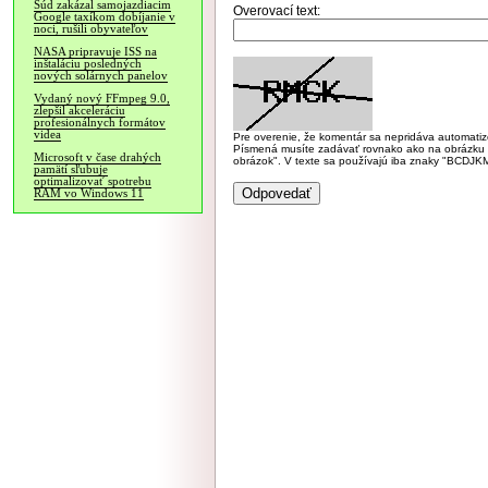
Súd zakázal samojazdiacim
Overovací text:
Google taxíkom dobíjanie v
noci, rušili obyvateľov
NASA pripravuje ISS na
inštaláciu posledných
nových solárnych panelov
Vydaný nový FFmpeg 9.0,
zlepšil akceleráciu
profesionálnych formátov
videa
Pre overenie, že komentár sa nepridáva automatizov
Písmená musíte zadávať rovnako ako na obrázku veľk
Microsoft v čase drahých
obrázok". V texte sa používajú iba znaky "BC
pamätí sľubuje
optimalizovať spotrebu
RAM vo Windows 11