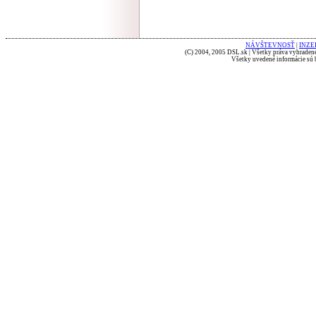
NÁVŠTEVNOSŤ
|
INZE
(C) 2004, 2005 DSL.sk | Všetky práva vyhradené
Všetky uvedené informácie sú b