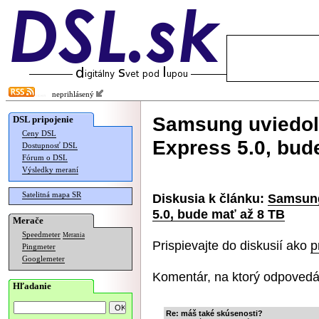
neprihlásený
Samsung uviedol 
DSL pripojenie
Ceny DSL
Express 5.0, bud
Dostupnosť DSL
Fórum o DSL
Výsledky meraní
Satelitná mapa SR
Diskusia k článku:
Samsung
5.0, bude mať až 8 TB
Merače
Speedmeter
Merania
Prispievajte do diskusií ako
p
Pingmeter
Googlemeter
Komentár, na ktorý odpovedá
Hľadanie
Re: máš také skúsenosti?