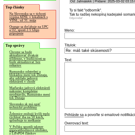
Od: Jahnátekk | Pridané: 2025-03-02 03:15:
Top články
Ty si fakt "odborník".
Na Slovensku sa v tichosti
Tak tu radšej nekopíruj kadejaké somari
vypína ADSL v lokalitách s
Odpovedať
VDSL, už 31. mája
Orange sa doťahuje na UPC
a O2, spustí 2.5 Gbps
Meno:
pripojenie
Top správy
Titulok:
Chrome sa bude
aktualizovať dvakrát
týždenne, v budúcnosti sa
Text:
bude aktualizovať bez
reštartov
Rumunsko odstrelmi a
blokádou mení tok Dunaja,
aby udržalo jadrovú
elektráreň v chode
Maďarsko jadrovú elektráreň
nakoniec kompletne
neodstavilo, Rumunsko mení
tok Dunaja
Slovensko.sk má opäť
technické problémy
Železnice znižujú kvôli teplu
Prihláste sa
a povoľte si emailové notifiká
rýchlosť iba na 50 km/h,
spôsobuje to meškanie
Overovací text:
V Poľsku spustili takmer
gigawatthodinové úložisko,
z LiFePO4 článkov