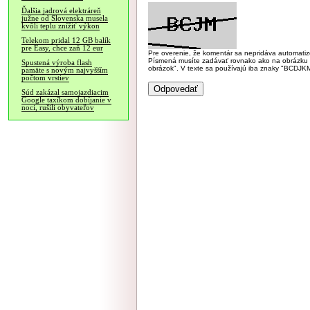
Ďalšia jadrová elektráreň
južne od Slovenska musela
kvôli teplu znížiť výkon
Telekom pridal 12 GB balík
pre Easy, chce zaň 12 eur
Pre overenie, že komentár sa nepridáva automatizov
Písmená musíte zadávať rovnako ako na obrázku veľk
Spustená výroba flash
obrázok". V texte sa používajú iba znaky "BC
pamäte s novým najvyšším
počtom vrstiev
Súd zakázal samojazdiacim
Google taxíkom dobíjanie v
noci, rušili obyvateľov