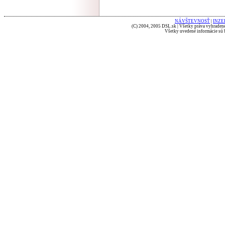
NÁVŠTEVNOSŤ
|
INZE
(C) 2004, 2005 DSL.sk | Všetky práva vyhradené
Všetky uvedené informácie sú b