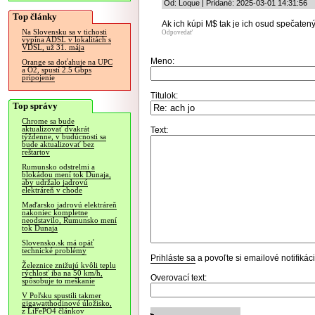
Od: Loque | Pridané: 2025-03-01 14:31:56
Top články
Ak ich kúpi M$ tak je ich osud spečatený.
Na Slovensku sa v tichosti
Odpovedať
vypína ADSL v lokalitách s
VDSL, už 31. mája
Meno:
Orange sa doťahuje na UPC
a O2, spustí 2.5 Gbps
pripojenie
Titulok:
Top správy
Chrome sa bude
aktualizovať dvakrát
Text:
týždenne, v budúcnosti sa
bude aktualizovať bez
reštartov
Rumunsko odstrelmi a
blokádou mení tok Dunaja,
aby udržalo jadrovú
elektráreň v chode
Maďarsko jadrovú elektráreň
nakoniec kompletne
neodstavilo, Rumunsko mení
tok Dunaja
Slovensko.sk má opäť
technické problémy
Prihláste sa
a povoľte si emailové notifiká
Železnice znižujú kvôli teplu
rýchlosť iba na 50 km/h,
Overovací text:
spôsobuje to meškanie
V Poľsku spustili takmer
gigawatthodinové úložisko,
z LiFePO4 článkov