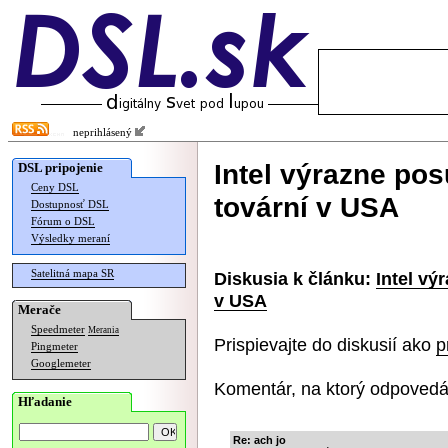
neprihlásený
Intel výrazne po
DSL pripojenie
Ceny DSL
tovární v USA
Dostupnosť DSL
Fórum o DSL
Výsledky meraní
Satelitná mapa SR
Diskusia k článku:
Intel vý
v USA
Merače
Speedmeter
Merania
Prispievajte do diskusií ako
p
Pingmeter
Googlemeter
Komentár, na ktorý odpovedá
Hľadanie
Re: ach jo