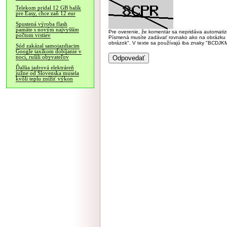
Telekom pridal 12 GB balík
pre Easy, chce zaň 12 eur
Spustená výroba flash
pamäte s novým najvyšším
Pre overenie, že komentár sa nepridáva automatizov
počtom vrstiev
Písmená musíte zadávať rovnako ako na obrázku veľk
obrázok". V texte sa používajú iba znaky "BC
Súd zakázal samojazdiacim
Google taxíkom dobíjanie v
noci, rušili obyvateľov
Ďalšia jadrová elektráreň
južne od Slovenska musela
kvôli teplu znížiť výkon