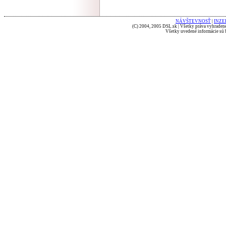
NÁVŠTEVNOSŤ
|
INZE
(C) 2004, 2005 DSL.sk | Všetky práva vyhradené
Všetky uvedené informácie sú b