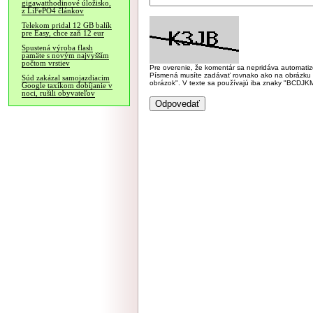
gigawatthodinové úložisko,
z LiFePO4 článkov
Telekom pridal 12 GB balík
pre Easy, chce zaň 12 eur
Spustená výroba flash
pamäte s novým najvyšším
počtom vrstiev
Pre overenie, že komentár sa nepridáva automatizov
Písmená musíte zadávať rovnako ako na obrázku veľk
Súd zakázal samojazdiacim
obrázok". V texte sa používajú iba znaky "BC
Google taxíkom dobíjanie v
noci, rušili obyvateľov