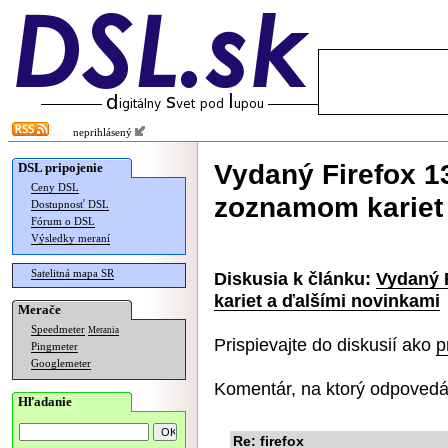
neprihlásený
Vydaný Firefox 1
DSL pripojenie
Ceny DSL
zoznamom kariet 
Dostupnosť DSL
Fórum o DSL
Výsledky meraní
Satelitná mapa SR
Diskusia k článku:
Vydaný 
kariet a ďalšími novinkami
Merače
Speedmeter
Merania
Prispievajte do diskusií ako
p
Pingmeter
Googlemeter
Komentár, na ktorý odpovedá
Hľadanie
Re: firefox