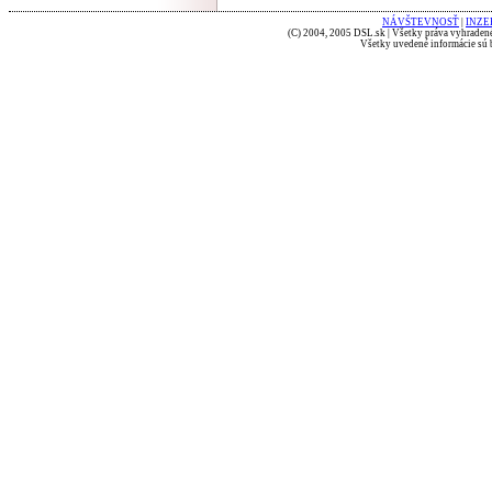
NÁVŠTEVNOSŤ
|
INZE
(C) 2004, 2005 DSL.sk | Všetky práva vyhradené
Všetky uvedené informácie sú b