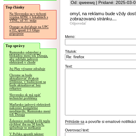
Od: qweewq | Pridané: 2025-03-0
Top články
omyl, na reklamu bude vždy dosť 
Na Slovensku sa v tichosti
vypína ADSL v lokalitách s
zobrazovanú stránku....
VDSL, už 31. mája
Odpovedať
Orange sa doťahuje na UPC
a O2, spustí 2.5 Gbps
pripojenie
Meno:
Top správy
Titulok:
Rumunsko odstrelmi a
blokádou mení tok Dunaja,
aby udržalo jadrovú
elektráreň v chode
Text:
Joj Play výrazne zdražuje
Chrome sa bude
aktualizovať dvakrát
týždenne, v budúcnosti sa
bude aktualizovať bez
reštartov
Slovensko.sk má opäť
technické problémy
Maďarsko jadrovú elektráreň
nakoniec kompletne
neodstavilo, Rumunsko mení
tok Dunaja
Železnice znižujú kvôli teplu
Prihláste sa
a povoľte si emailové notifiká
rýchlosť iba na 50 km/h,
spôsobuje to meškanie
Overovací text:
V Poľsku spustili takmer