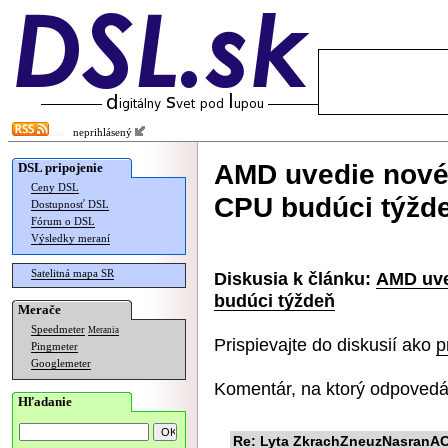
neprihlásený
AMD uvedie nové
DSL pripojenie
Ceny DSL
CPU budúci týžd
Dostupnosť DSL
Fórum o DSL
Výsledky meraní
Satelitná mapa SR
Diskusia k článku:
AMD uve
budúci týždeň
Merače
Speedmeter
Merania
Prispievajte do diskusií ako
p
Pingmeter
Googlemeter
Komentár, na ktorý odpovedá
Hľadanie
Re: Lyta ZkrachZneuzNasranACh