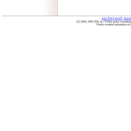
NÁVŠTEVNOSŤ
|
INZE
(C) 2004, 2005 DSL.sk | Všetky práva vyhradené
Všetky uvedené informácie sú b