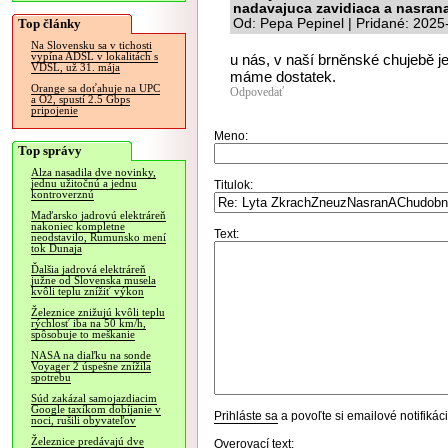
nadavajuca zavidiaca a nasrana
Top články
Od: Pepa Pepinel | Pridané: 2025
Na Slovensku sa v tichosti
vypína ADSL v lokalitách s
u nás, v naší brněnské chujebě j
VDSL, už 31. mája
máme dostatek.
Orange sa doťahuje na UPC
Odpovedať
a O2, spustí 2.5 Gbps
pripojenie
Meno:
Top správy
Alza nasadila dve novinky,
jednu užitočnú a jednu
Titulok:
kontroverznú
Maďarsko jadrovú elektráreň
nakoniec kompletne
Text:
neodstavilo, Rumunsko mení
tok Dunaja
Ďalšia jadrová elektráreň
južne od Slovenska musela
kvôli teplu znížiť výkon
Železnice znižujú kvôli teplu
rýchlosť iba na 50 km/h,
spôsobuje to meškanie
NASA na diaľku na sonde
Voyager 2 úspešne znížila
spotrebu
Súd zakázal samojazdiacim
Google taxíkom dobíjanie v
Prihláste sa
a povoľte si emailové notifiká
noci, rušili obyvateľov
Železnice predávajú dve
Overovací text: