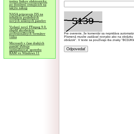
tretiny lístkov elektronicky,
po donútení cestujúcich na
takýto nákup
NASA pripravuje ISS na
inštaláciu posledných
nových solárnych panelov
Vydaný nový FFmpeg 9.0,
zlepšil akceleráciu
Pre overenie, že komentár sa nepridáva automatizov
profesionálnych formátov
Písmená musíte zadávať rovnako ako na obrázku veľk
videa
obrázok". V texte sa používajú iba znaky "BC
Microsoft v čase drahých
pamätí sľubuje
optimalizovať spotrebu
RAM vo Windows 11