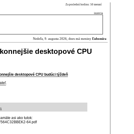
Za poslednú hodinu: 50 meraní
inzercia
Nedeľa, 9. augusta 2026, dnes má meniny
Ľubomíra
konnejšie desktopové CPU
onnejšie desktopové CPU budúci týždeň
ateľ
.
41
amäte asi ako tutok:
/KF564C32BBEK2-64.pdf