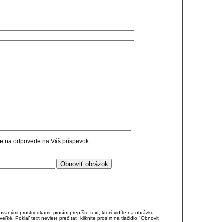
cie na odpovede na Váš príspevok.
anými prostriedkami, prosím prepíšte text, ktorý vidíte na obrázku.
é. Pokiaľ text neviete prečítať, kliknite prosím na tlačidlo "Obnoviť