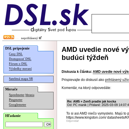
neprihlásený
AMD uvedie nové vý
DSL pripojenie
Ceny DSL
budúci týždeň
Dostupnosť DSL
Fórum o DSL
Výsledky meraní
Diskusia k článku:
AMD uvedie nové výk
Satelitná mapa SR
Prispievajte do diskusií ako
prihlásený užív
Komentár, na ktorý odpovedáte:
Merače
Speedmeter
Merania
Pingmeter
Re: AM5 + Zen5 pradie jak kocka
Googlemeter
Od: PC manik | Pridané: 2025-03-09 14:07:
To si asi AMD niečo vymyslelo. Majú to p
Hľadanie
https://www.kingston.com/ datasheets
Odpovedať