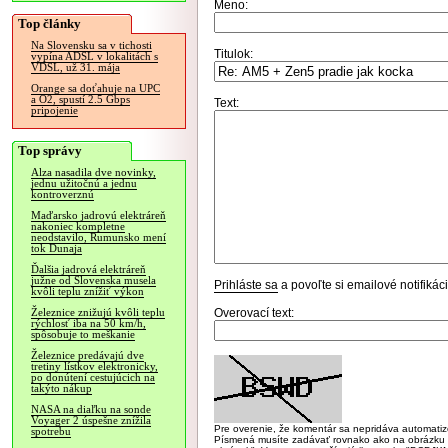
Meno:
Top články
Na Slovensku sa v tichosti
Titulok:
vypína ADSL v lokalitách s
VDSL, už 31. mája
Orange sa doťahuje na UPC
a O2, spustí 2.5 Gbps
Text:
pripojenie
Top správy
Alza nasadila dve novinky,
jednu užitočnú a jednu
kontroverznú
Maďarsko jadrovú elektráreň
nakoniec kompletne
neodstavilo, Rumunsko mení
tok Dunaja
Ďalšia jadrová elektráreň
južne od Slovenska musela
Prihláste sa
a povoľte si emailové notifiká
kvôli teplu znížiť výkon
Overovací text:
Železnice znižujú kvôli teplu
rýchlosť iba na 50 km/h,
spôsobuje to meškanie
Železnice predávajú dve
tretiny lístkov elektronicky,
po donútení cestujúcich na
takýto nákup
NASA na diaľku na sonde
Voyager 2 úspešne znížila
Pre overenie, že komentár sa nepridáva automatizov
spotrebu
Písmená musíte zadávať rovnako ako na obrázku veľk