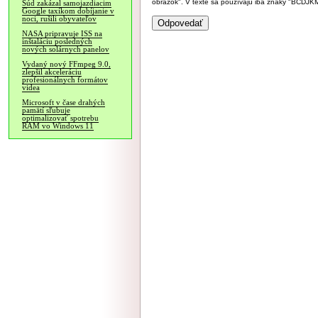
obrázok". V texte sa používajú iba znaky "BC
Súd zakázal samojazdiacim
Google taxíkom dobíjanie v
noci, rušili obyvateľov
NASA pripravuje ISS na
inštaláciu posledných
nových solárnych panelov
Vydaný nový FFmpeg 9.0,
zlepšil akceleráciu
profesionálnych formátov
videa
Microsoft v čase drahých
pamätí sľubuje
optimalizovať spotrebu
RAM vo Windows 11