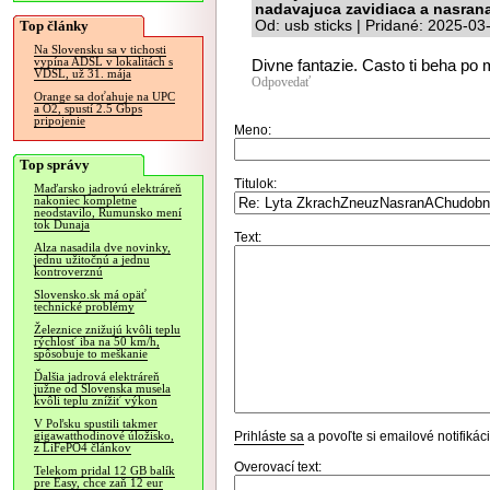
nadavajuca zavidiaca a nasrana
Top články
Od: usb sticks | Pridané: 2025-03
Na Slovensku sa v tichosti
vypína ADSL v lokalitách s
Divne fantazie. Casto ti beha po 
VDSL, už 31. mája
Odpovedať
Orange sa doťahuje na UPC
a O2, spustí 2.5 Gbps
pripojenie
Meno:
Top správy
Titulok:
Maďarsko jadrovú elektráreň
nakoniec kompletne
neodstavilo, Rumunsko mení
tok Dunaja
Text:
Alza nasadila dve novinky,
jednu užitočnú a jednu
kontroverznú
Slovensko.sk má opäť
technické problémy
Železnice znižujú kvôli teplu
rýchlosť iba na 50 km/h,
spôsobuje to meškanie
Ďalšia jadrová elektráreň
južne od Slovenska musela
kvôli teplu znížiť výkon
V Poľsku spustili takmer
Prihláste sa
a povoľte si emailové notifiká
gigawatthodinové úložisko,
z LiFePO4 článkov
Overovací text:
Telekom pridal 12 GB balík
pre Easy, chce zaň 12 eur