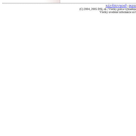
NÁVŠTEVNOSŤ
|
INZE
(C) 2004, 2005 DSL.sk | Všetky práva vyhradené
Všetky uvedené informácie sú b