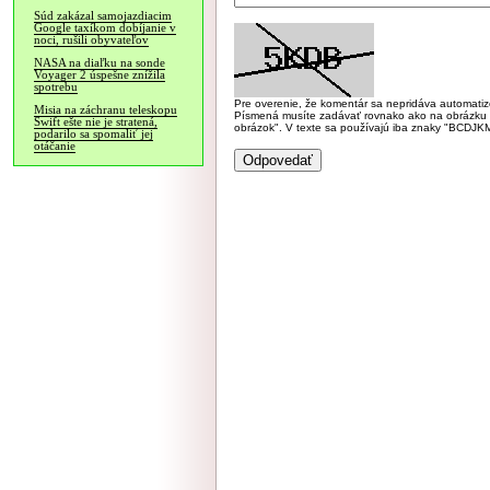
Súd zakázal samojazdiacim
Google taxíkom dobíjanie v
noci, rušili obyvateľov
NASA na diaľku na sonde
Voyager 2 úspešne znížila
spotrebu
Pre overenie, že komentár sa nepridáva automatizov
Misia na záchranu teleskopu
Písmená musíte zadávať rovnako ako na obrázku veľk
Swift ešte nie je stratená,
obrázok". V texte sa používajú iba znaky "BC
podarilo sa spomaliť jej
otáčanie