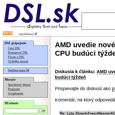
neprihlásený
AMD uvedie nové
DSL pripojenie
Ceny DSL
CPU budúci týžd
Dostupnosť DSL
Fórum o DSL
Výsledky meraní
Satelitná mapa SR
Diskusia k článku:
AMD uve
budúci týždeň
Merače
Speedmeter
Merania
Prispievajte do diskusií ako
p
Pingmeter
Googlemeter
Komentár, na ktorý odpovedá
Hľadanie
Re: Lyta ZkrachZneuzNasranACh