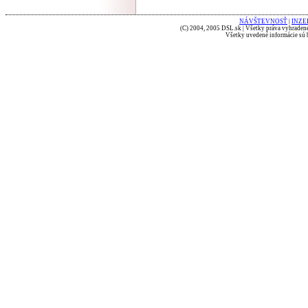
NÁVŠTEVNOSŤ
|
INZE
(C) 2004, 2005 DSL.sk | Všetky práva vyhradené
Všetky uvedené informácie sú b