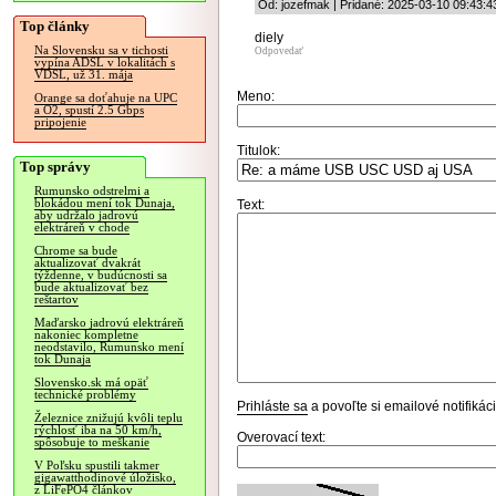
Od: jozefmak | Pridané: 2025-03-10 09:43:4
Top články
diely
Na Slovensku sa v tichosti
Odpovedať
vypína ADSL v lokalitách s
VDSL, už 31. mája
Meno:
Orange sa doťahuje na UPC
a O2, spustí 2.5 Gbps
pripojenie
Titulok:
Top správy
Rumunsko odstrelmi a
blokádou mení tok Dunaja,
Text:
aby udržalo jadrovú
elektráreň v chode
Chrome sa bude
aktualizovať dvakrát
týždenne, v budúcnosti sa
bude aktualizovať bez
reštartov
Maďarsko jadrovú elektráreň
nakoniec kompletne
neodstavilo, Rumunsko mení
tok Dunaja
Slovensko.sk má opäť
technické problémy
Prihláste sa
a povoľte si emailové notifiká
Železnice znižujú kvôli teplu
rýchlosť iba na 50 km/h,
Overovací text:
spôsobuje to meškanie
V Poľsku spustili takmer
gigawatthodinové úložisko,
z LiFePO4 článkov