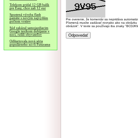
Telekom pridal 12 GB balík
pre Easy, chce zaň 12 eur
Spustená výroba flash
pamäte s novým najvyšším
Pre overenie, že komentár sa nepridáva automatizov
počtom vrstiev
Písmená musíte zadávať rovnako ako na obrázku veľk
obrázok". V texte sa používajú iba znaky "BC
Súd zakázal samojazdiacim
Google taxíkom dobíjanie v
noci, rušili obyvateľov
Odštartovala nová séria
populárneho sci-fi Futurama