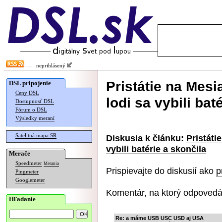
neprihlásený
Pristátie na Mes
DSL pripojenie
Ceny DSL
lodi sa vybili bat
Dostupnosť DSL
Fórum o DSL
Výsledky meraní
Satelitná mapa SR
Diskusia k článku:
Pristáti
vybili batérie a skončila
Merače
Speedmeter
Merania
Prispievajte do diskusií ako
p
Pingmeter
Googlemeter
Komentár, na ktorý odpovedá
Hľadanie
Re: a máme USB USC USD aj USA