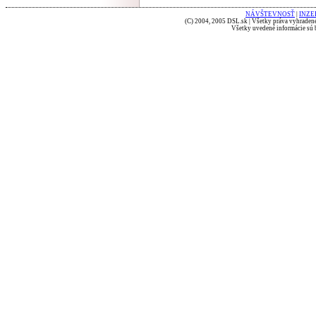
NÁVŠTEVNOSŤ
|
INZE
(C) 2004, 2005 DSL.sk | Všetky práva vyhradené
Všetky uvedené informácie sú b