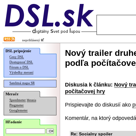
neprihlásený
Nový trailer druh
DSL pripojenie
Ceny DSL
podľa počítačove
Dostupnosť DSL
Fórum o DSL
Výsledky meraní
Satelitná mapa SR
Diskusia k článku:
Nový tra
počítačovej hry
Merače
Speedmeter
Merania
Prispievajte do diskusií ako
p
Pingmeter
Googlemeter
Komentár, na ktorý odpovedá
Hľadanie
Re: Socialny spoiler