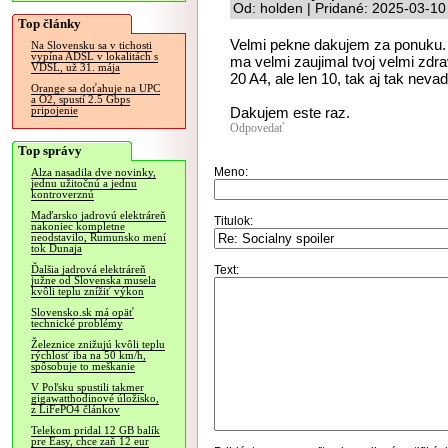
Od: holden | Pridané: 2025-03-10
Top články
Velmi pekne dakujem za ponuku. 
Na Slovensku sa v tichosti
vypína ADSL v lokalitách s
ma velmi zaujimal tvoj velmi zdr
VDSL, už 31. mája
20 A4, ale len 10, tak aj tak nevad
Orange sa doťahuje na UPC
a O2, spustí 2.5 Gbps
Dakujem este raz.
pripojenie
Odpovedať
Top správy
Meno:
Alza nasadila dve novinky,
jednu užitočnú a jednu
kontroverznú
Maďarsko jadrovú elektráreň
Titulok:
nakoniec kompletne
neodstavilo, Rumunsko mení
tok Dunaja
Text:
Ďalšia jadrová elektráreň
južne od Slovenska musela
kvôli teplu znížiť výkon
Slovensko.sk má opäť
technické problémy
Železnice znižujú kvôli teplu
rýchlosť iba na 50 km/h,
spôsobuje to meškanie
V Poľsku spustili takmer
gigawatthodinové úložisko,
z LiFePO4 článkov
Telekom pridal 12 GB balík
pre Easy, chce zaň 12 eur