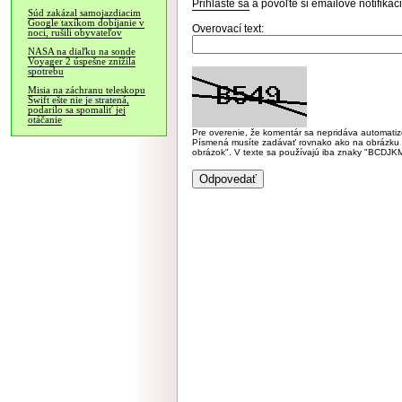
Prihláste sa
a povoľte si emailové notifiká
Súd zakázal samojazdiacim
Google taxíkom dobíjanie v
Overovací text:
noci, rušili obyvateľov
NASA na diaľku na sonde
Voyager 2 úspešne znížila
spotrebu
Misia na záchranu teleskopu
Swift ešte nie je stratená,
podarilo sa spomaliť jej
otáčanie
Pre overenie, že komentár sa nepridáva automatizov
Písmená musíte zadávať rovnako ako na obrázku veľk
obrázok". V texte sa používajú iba znaky "BC