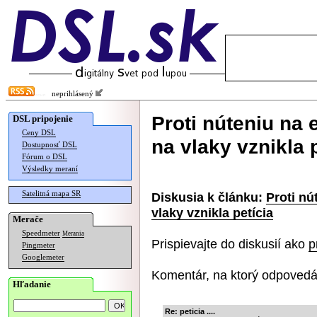
neprihlásený
Proti núteniu na 
DSL pripojenie
Ceny DSL
na vlaky vznikla 
Dostupnosť DSL
Fórum o DSL
Výsledky meraní
Satelitná mapa SR
Diskusia k článku:
Proti nú
vlaky vznikla petícia
Merače
Speedmeter
Merania
Prispievajte do diskusií ako
p
Pingmeter
Googlemeter
Komentár, na ktorý odpovedá
Hľadanie
Re: peticia ....