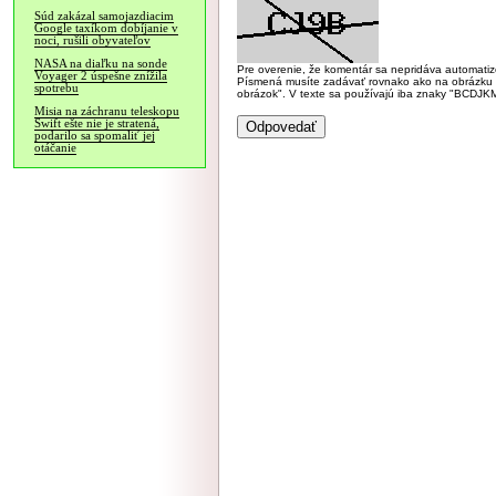
Súd zakázal samojazdiacim
Google taxíkom dobíjanie v
noci, rušili obyvateľov
NASA na diaľku na sonde
Pre overenie, že komentár sa nepridáva automatizov
Voyager 2 úspešne znížila
Písmená musíte zadávať rovnako ako na obrázku veľk
spotrebu
obrázok". V texte sa používajú iba znaky "BC
Misia na záchranu teleskopu
Swift ešte nie je stratená,
podarilo sa spomaliť jej
otáčanie