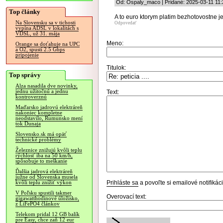
Od: Ospaly_maco | Pridané: 2025-03-11 11:
Top články
A to euro ktorym platim bezhotovostne j
Na Slovensku sa v tichosti
Odpovedať
vypína ADSL v lokalitách s
VDSL, už 31. mája
Meno:
Orange sa doťahuje na UPC
a O2, spustí 2.5 Gbps
pripojenie
Titulok:
Top správy
Alza nasadila dve novinky,
jednu užitočnú a jednu
Text:
kontroverznú
Maďarsko jadrovú elektráreň
nakoniec kompletne
neodstavilo, Rumunsko mení
tok Dunaja
Slovensko.sk má opäť
technické problémy
Železnice znižujú kvôli teplu
rýchlosť iba na 50 km/h,
spôsobuje to meškanie
Ďalšia jadrová elektráreň
južne od Slovenska musela
Prihláste sa
a povoľte si emailové notifiká
kvôli teplu znížiť výkon
V Poľsku spustili takmer
Overovací text:
gigawatthodinové úložisko,
z LiFePO4 článkov
Telekom pridal 12 GB balík
pre Easy, chce zaň 12 eur