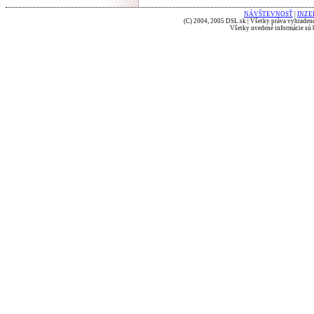
NÁVŠTEVNOSŤ
|
INZE
(C) 2004, 2005 DSL.sk | Všetky práva vyhradené
Všetky uvedené informácie sú b