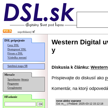
neprihlásený
Western Digital u
DSL pripojenie
Ceny DSL
y
Dostupnosť DSL
Fórum o DSL
Výsledky meraní
Satelitná mapa SR
Diskusia k článku:
Western 
Merače
Prispievajte do diskusií ako
p
Speedmeter
Merania
Pingmeter
Komentár, na ktorý odpovedá
Googlemeter
Hľadanie
nove alebo vyprane
Od: m__ | Pridané: 2025-03-12 15:12:18