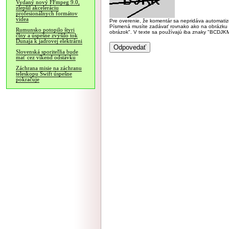
Vydaný nový FFmpeg 9.0,
zlepšil akceleráciu
profesionálnych formátov
videa
Pre overenie, že komentár sa nepridáva automatizov
Písmená musíte zadávať rovnako ako na obrázku veľk
Rumunsko potopilo štyri
obrázok". V texte sa používajú iba znaky "BC
člny a úspešne zvýšilo tok
Dunaja k jadrovej elektrárni
Slovenská sporiteľňa bude
mať cez víkend odstávku
Záchrana misie na záchranu
teleskopu Swift úspešne
pokračuje