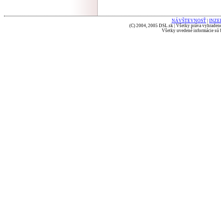
NÁVŠTEVNOSŤ
|
INZE
(C) 2004, 2005 DSL.sk | Všetky práva vyhradené
Všetky uvedené informácie sú b