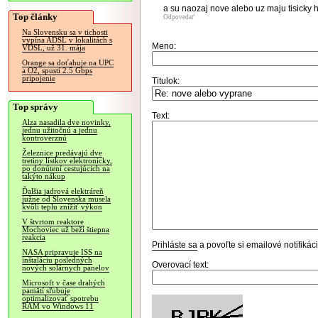
a su naozaj nove alebo uz maju tisicky
Top články
Odpovedať
Na Slovensku sa v tichosti
vypína ADSL v lokalitách s
Meno:
VDSL, už 31. mája
Orange sa doťahuje na UPC
a O2, spustí 2.5 Gbps
pripojenie
Titulok:
Top správy
Text:
Alza nasadila dve novinky,
jednu užitočnú a jednu
kontroverznú
Železnice predávajú dve
tretiny lístkov elektronicky,
po donútení cestujúcich na
takýto nákup
Ďalšia jadrová elektráreň
južne od Slovenska musela
kvôli teplu znížiť výkon
V štvrtom reaktore
Mochoviec už beží štiepna
reakcia
Prihláste sa
a povoľte si emailové notifiká
NASA pripravuje ISS na
inštaláciu posledných
Overovací text:
nových solárnych panelov
Microsoft v čase drahých
pamätí sľubuje
optimalizovať spotrebu
RAM vo Windows 11