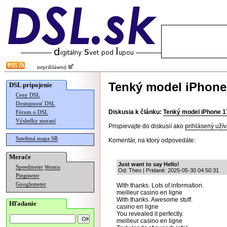
neprihlásený
Tenký model iPhone
DSL pripojenie
Ceny DSL
Dostupnosť DSL
Diskusia k článku:
Tenký model iPhone 
Fórum o DSL
Výsledky meraní
Prispievajte do diskusií ako
prihlásený užív
Satelitná mapa SR
Komentár, na ktorý odpovedáte:
Merače
Just want to say Hello!
Speedmeter
Merania
Od: Theo | Pridané: 2025-05-30 04:50:31
Pingmeter
Googlemeter
With thanks. Lots of information.
meilleur casino en ligne
With thanks. Awesome stuff.
Hľadanie
casino en ligne
You revealed it perfectly.
meilleur casino en ligne