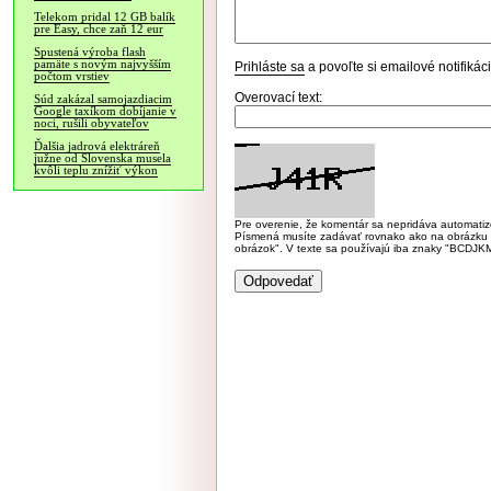
Telekom pridal 12 GB balík
pre Easy, chce zaň 12 eur
Spustená výroba flash
pamäte s novým najvyšším
Prihláste sa
a povoľte si emailové notifiká
počtom vrstiev
Overovací text:
Súd zakázal samojazdiacim
Google taxíkom dobíjanie v
noci, rušili obyvateľov
Ďalšia jadrová elektráreň
južne od Slovenska musela
kvôli teplu znížiť výkon
Pre overenie, že komentár sa nepridáva automatizov
Písmená musíte zadávať rovnako ako na obrázku veľk
obrázok". V texte sa používajú iba znaky "BC