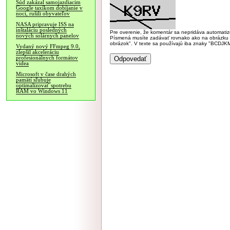
Súd zakázal samojazdiacim
Google taxíkom dobíjanie v
noci, rušili obyvateľov
NASA pripravuje ISS na
inštaláciu posledných
Pre overenie, že komentár sa nepridáva automatizov
nových solárnych panelov
Písmená musíte zadávať rovnako ako na obrázku veľk
obrázok". V texte sa používajú iba znaky "BC
Vydaný nový FFmpeg 9.0,
zlepšil akceleráciu
profesionálnych formátov
videa
Microsoft v čase drahých
pamätí sľubuje
optimalizovať spotrebu
RAM vo Windows 11