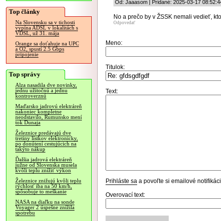
Od: Jaaasom | Pridané: 2025-03-17 08:52:4
Top články
No a prečo by v ŽSSK nemali vedieť, kto
Na Slovensku sa v tichosti
Odpovedať
vypína ADSL v lokalitách s
VDSL, už 31. mája
Meno:
Orange sa doťahuje na UPC
a O2, spustí 2.5 Gbps
pripojenie
Titulok:
Top správy
Alza nasadila dve novinky,
jednu užitočnú a jednu
Text:
kontroverznú
Maďarsko jadrovú elektráreň
nakoniec kompletne
neodstavilo, Rumunsko mení
tok Dunaja
Železnice predávajú dve
tretiny lístkov elektronicky,
po donútení cestujúcich na
takýto nákup
Ďalšia jadrová elektráreň
južne od Slovenska musela
kvôli teplu znížiť výkon
Prihláste sa
a povoľte si emailové notifiká
Železnice znižujú kvôli teplu
rýchlosť iba na 50 km/h,
spôsobuje to meškanie
Overovací text:
NASA na diaľku na sonde
Voyager 2 úspešne znížila
spotrebu