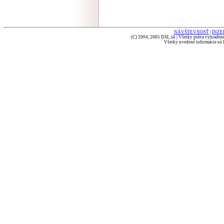
NÁVŠTEVNOSŤ
|
INZE
(C) 2004, 2005 DSL.sk | Všetky práva vyhradené
Všetky uvedené informácie sú b