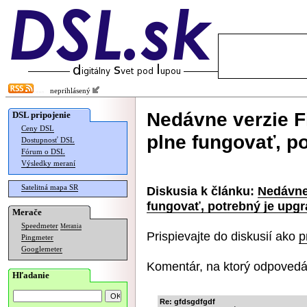
neprihlásený
Nedávne verzie F
DSL pripojenie
Ceny DSL
plne fungovať, p
Dostupnosť DSL
Fórum o DSL
Výsledky meraní
Satelitná mapa SR
Diskusia k článku:
Nedávne 
fungovať, potrebný je upg
Merače
Speedmeter
Merania
Prispievajte do diskusií ako
p
Pingmeter
Googlemeter
Komentár, na ktorý odpovedá
Hľadanie
Re: gfdsgdfgdf