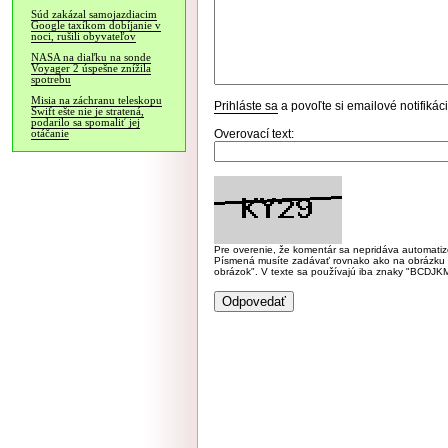
Súd zakázal samojazdiacim
Google taxíkom dobíjanie v
noci, rušili obyvateľov
NASA na diaľku na sonde
Voyager 2 úspešne znížila
spotrebu
Misia na záchranu teleskopu
Prihláste sa
a povoľte si emailové notifiká
Swift ešte nie je stratená,
podarilo sa spomaliť jej
Overovací text:
otáčanie
Pre overenie, že komentár sa nepridáva automatizov
Písmená musíte zadávať rovnako ako na obrázku veľk
obrázok". V texte sa používajú iba znaky "BC