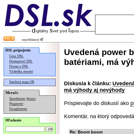
neprihlásený
Uvedená power b
DSL pripojenie
Ceny DSL
batériami, má vý
Dostupnosť DSL
Fórum o DSL
Výsledky meraní
Satelitná mapa SR
Diskusia k článku:
Uvedená
má výhody aj nevýhody
Merače
Speedmeter
Merania
Prispievajte do diskusií ako
p
Pingmeter
Googlemeter
Komentár, na ktorý odpovedá
Hľadanie
Re: Boom boom