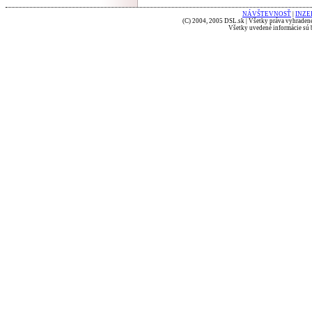
NÁVŠTEVNOSŤ
|
INZE
(C) 2004, 2005 DSL.sk | Všetky práva vyhradené
Všetky uvedené informácie sú b