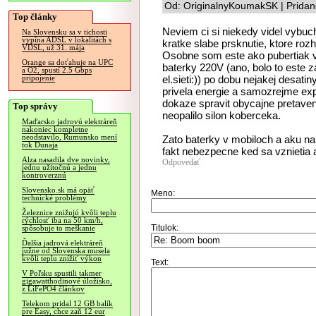
Od: OriginalnyKoumakSK | Pridan
Top články
Neviem ci si niekedy videl vybuch
Na Slovensku sa v tichosti
vypína ADSL v lokalitách s
kratke slabe prsknutie, ktore roz
VDSL, už 31. mája
Osobne som este ako pubertiak v
Orange sa doťahuje na UPC
baterky 220V (ano, bolo to este 
a O2, spustí 2.5 Gbps
el.sieti:)) po dobu nejakej desatin
pripojenie
privela energie a samozrejme expl
dokaze spravit obycajne pretaven
Top správy
neopalilo silon koberceka.
Maďarsko jadrovú elektráreň
nakoniec kompletne
neodstavilo, Rumunsko mení
Zato baterky v mobiloch a aku nar
tok Dunaja
fakt nebezpecne ked sa vznietia a 
Alza nasadila dve novinky,
Odpovedať
jednu užitočnú a jednu
kontroverznú
Slovensko.sk má opäť
Meno:
technické problémy
Železnice znižujú kvôli teplu
rýchlosť iba na 50 km/h,
Titulok:
spôsobuje to meškanie
Ďalšia jadrová elektráreň
južne od Slovenska musela
kvôli teplu znížiť výkon
Text:
V Poľsku spustili takmer
gigawatthodinové úložisko,
z LiFePO4 článkov
Telekom pridal 12 GB balík
pre Easy, chce zaň 12 eur