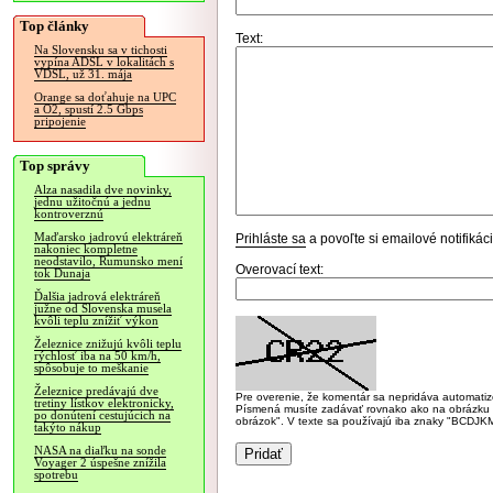
Top články
Text:
Na Slovensku sa v tichosti
vypína ADSL v lokalitách s
VDSL, už 31. mája
Orange sa doťahuje na UPC
a O2, spustí 2.5 Gbps
pripojenie
Top správy
Alza nasadila dve novinky,
jednu užitočnú a jednu
kontroverznú
Maďarsko jadrovú elektráreň
Prihláste sa
a povoľte si emailové notifiká
nakoniec kompletne
neodstavilo, Rumunsko mení
Overovací text:
tok Dunaja
Ďalšia jadrová elektráreň
južne od Slovenska musela
kvôli teplu znížiť výkon
Železnice znižujú kvôli teplu
rýchlosť iba na 50 km/h,
spôsobuje to meškanie
Železnice predávajú dve
Pre overenie, že komentár sa nepridáva automatizov
tretiny lístkov elektronicky,
Písmená musíte zadávať rovnako ako na obrázku veľk
po donútení cestujúcich na
obrázok". V texte sa používajú iba znaky "BC
takýto nákup
NASA na diaľku na sonde
Voyager 2 úspešne znížila
spotrebu