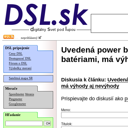
neprihlásený
Uvedená power b
DSL pripojenie
Ceny DSL
batériami, má vý
Dostupnosť DSL
Fórum o DSL
Výsledky meraní
Satelitná mapa SR
Diskusia k článku:
Uvedená
má výhody aj nevýhody
Merače
Speedmeter
Merania
Prispievajte do diskusií ako
p
Pingmeter
Googlemeter
Meno:
Hľadanie
Titulok: