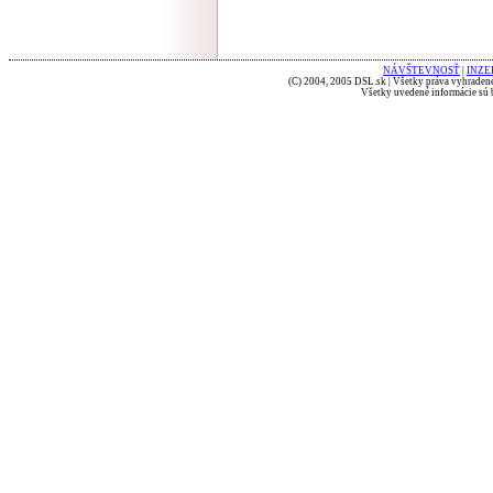
NÁVŠTEVNOSŤ
|
INZE
(C) 2004, 2005 DSL.sk | Všetky práva vyhradené
Všetky uvedené informácie sú b