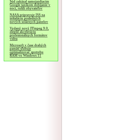
Súd zakázal samojazdiacim
Google taxíkom dobíjanie v
noci, rušili obyvateľov
NASA pripravuje ISS na
inštaláciu posledných
nových solárnych panelov
Vydaný nový FFmpeg 9.0,
zlepšil akceleráciu
profesionálnych formátov
videa
Microsoft v čase drahých
pamätí sľubuje
optimalizovať spotrebu
RAM vo Windows 11