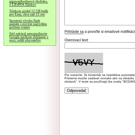
gigawatthodinové úložisko,
z LiFePO4 článkov
Telekom pridal 12 GB balík
pre Easy, chce zaň 12 eur
Spustená výroba flash
pamäte s novým najvyšším
počtom vrstiev
Prihláste sa
a povoľte si emailové notifiká
Súd zakázal samojazdiacim
Google taxíkom dobíjanie v
Overovací text:
noci, rušili obyvateľov
Pre overenie, že komentár sa nepridáva automatizov
Písmená musíte zadávať rovnako ako na obrázku veľk
obrázok". V texte sa používajú iba znaky "BC