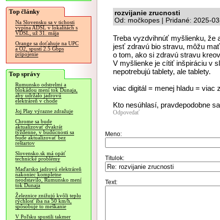
Top články
rozvijanie zrucnosti
Od: močkopes | Pridané: 2025-03
Na Slovensku sa v tichosti
vypína ADSL v lokalitách s
VDSL, už 31. mája
Treba vyzdvihnúť myšlienku, že 
Orange sa doťahuje na UPC
jesť zdravú bio stravu, môžu ma
a O2, spustí 2.5 Gbps
o tom, ako si zdravú stravu kreov
pripojenie
V myšlienke je cítiť inšpiráciu v
nepotrebujú tablety, ale tablety.
Top správy
Rumunsko odstrelmi a
viac digitál = menej hladu = viac 
blokádou mení tok Dunaja,
aby udržalo jadrovú
elektráreň v chode
Kto nesúhlasí, pravdepodobne sa 
Joj Play výrazne zdražuje
Odpovedať
Chrome sa bude
aktualizovať dvakrát
týždenne, v budúcnosti sa
Meno:
bude aktualizovať bez
reštartov
Slovensko.sk má opäť
Titulok:
technické problémy
Maďarsko jadrovú elektráreň
nakoniec kompletne
neodstavilo, Rumunsko mení
Text:
tok Dunaja
Železnice znižujú kvôli teplu
rýchlosť iba na 50 km/h,
spôsobuje to meškanie
V Poľsku spustili takmer