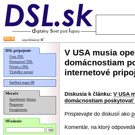
neprihlásený
V USA musia ope
DSL pripojenie
Ceny DSL
domácnostiam po
Dostupnosť DSL
Fórum o DSL
internetové pripo
Výsledky meraní
Satelitná mapa SR
Diskusia k článku:
V USA m
Merače
domácnostiam poskytovať l
Speedmeter
Merania
Pingmeter
Googlemeter
Prispievajte do diskusií ako
p
Hľadanie
Komentár, na ktorý odpovedá