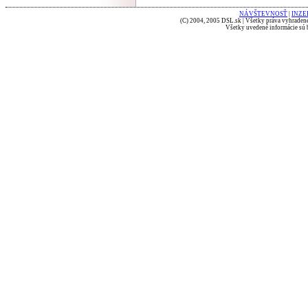
NÁVŠTEVNOSŤ
|
INZE
(C) 2004, 2005 DSL.sk | Všetky práva vyhradené
Všetky uvedené informácie sú b