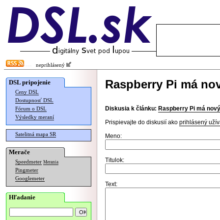
neprihlásený
Raspberry Pi má nov
DSL pripojenie
Ceny DSL
Dostupnosť DSL
Diskusia k článku:
Raspberry Pi má nový 
Fórum o DSL
Výsledky meraní
Prispievajte do diskusií ako
prihlásený užív
Satelitná mapa SR
Meno:
Merače
Titulok:
Speedmeter
Merania
Pingmeter
Googlemeter
Text:
Hľadanie