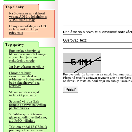
Top články
Na Slovensku sa v tichosti
vypína ADSL v lokalitách s
VDSL, už 31. mája
Orange sa doťahuje na UPC
a O2, spustí 2.5 Gbps
Prihláste sa
a povoľte si emailové notifiká
pripojenie
Overovací text:
Top správy
Rumunsko odstrelmi a
blokádou mení tok Dunaja,
aby udržalo jadrovú
elektráreň v chode
Joj Play výrazne zdražuje
Chrome sa bude
Pre overenie, že komentár sa nepridáva automatizov
aktualizovať dvakrát
Písmená musíte zadávať rovnako ako na obrázku veľk
týždenne, v budúcnosti sa
obrázok". V texte sa používajú iba znaky "BC
bude aktualizovať bez
reštartov
Slovensko.sk má opäť
technické problémy
Spustená výroba flash
pamäte s novým najvyšším
počtom vrstiev
V Poľsku spustili takmer
gigawatthodinové úložisko,
z LiFePO4 článkov
Telekom pridal 12 GB balík
pre Easy, chce zaň 12 eur