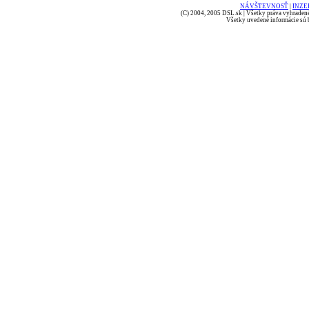
NÁVŠTEVNOSŤ
|
INZE
(C) 2004, 2005 DSL.sk | Všetky práva vyhradené
Všetky uvedené informácie sú b