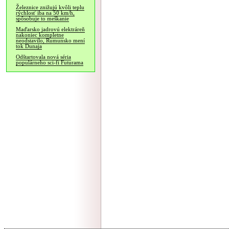
Železnice znižujú kvôli teplu
rýchlosť iba na 50 km/h,
spôsobuje to meškanie
Maďarsko jadrovú elektráreň
nakoniec kompletne
neodstavilo, Rumunsko mení
tok Dunaja
Odštartovala nová séria
populárneho sci-fi Futurama