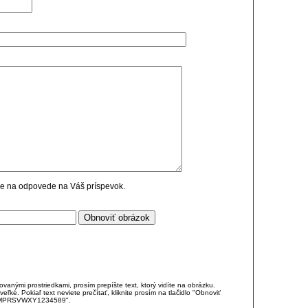
cie na odpovede na Váš príspevok.
anými prostriedkami, prosím prepíšte text, ktorý vidíte na obrázku.
é. Pokiaľ text neviete prečítať, kliknite prosím na tlačidlo "Obnoviť
DJKMPRSVWXY1234589".