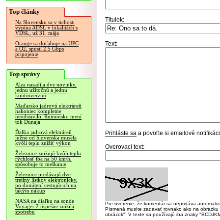
Top články
Titulok:
Na Slovensku sa v tichosti
vypína ADSL v lokalitách s
VDSL, už 31. mája
Text:
Orange sa doťahuje na UPC
a O2, spustí 2.5 Gbps
pripojenie
Top správy
Alza nasadila dve novinky,
jednu užitočnú a jednu
kontroverznú
Maďarsko jadrovú elektráreň
nakoniec kompletne
neodstavilo, Rumunsko mení
tok Dunaja
Ďalšia jadrová elektráreň
Prihláste sa
a povoľte si emailové notifiká
južne od Slovenska musela
kvôli teplu znížiť výkon
Overovací text:
Železnice znižujú kvôli teplu
rýchlosť iba na 50 km/h,
spôsobuje to meškanie
Železnice predávajú dve
tretiny lístkov elektronicky,
po donútení cestujúcich na
takýto nákup
NASA na diaľku na sonde
Pre overenie, že komentár sa nepridáva automatizov
Voyager 2 úspešne znížila
Písmená musíte zadávať rovnako ako na obrázku veľk
spotrebu
obrázok". V texte sa používajú iba znaky "BC