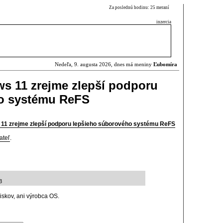
Za poslednú hodinu: 25 meraní
inzercia
Nedeľa, 9. augusta 2026, dnes má meniny
Ľubomíra
s 11 zrejme zlepší podporu
o systému ReFS
 11 zrejme zlepší podporu lepšieho súborového systému ReFS
ateľ
.
3
diskov, ani výrobca OS.