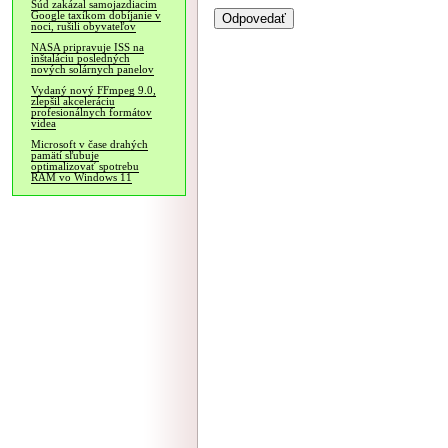
Súd zakázal samojazdiacim
Google taxíkom dobíjanie v
noci, rušili obyvateľov
NASA pripravuje ISS na
inštaláciu posledných
nových solárnych panelov
Vydaný nový FFmpeg 9.0,
zlepšil akceleráciu
profesionálnych formátov
videa
Microsoft v čase drahých
pamätí sľubuje
optimalizovať spotrebu
RAM vo Windows 11