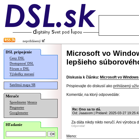
neprihlásený
Microsoft vo Window
DSL pripojenie
Ceny DSL
lepšieho súborovéh
Dostupnosť DSL
Fórum o DSL
Výsledky meraní
Diskusia k článku:
Microsoft vo Windows
Satelitná mapa SR
Prispievajte do diskusií ako
prihlásený užív
Komentár, na ktorý odpovedáte:
Merače
Speedmeter
Merania
Pingmeter
Re: Ono sa to dá.
Googlemeter
Od: Jaaasom | Pridané: 2025-03-27 19:25:4
Za dáta nikdy nikto neručí. Ani výrobca 
Hľadanie
Odpovedať
Meno: