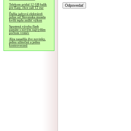
Telekom pridal 12 GB balík
pre Easy, chce zaň 12 eur
Ďalšia jadrová elektráreň
južne od Slovenska musela
kvôli teplu znížiť výkon
Spustená výroba flash
pamäte s novým najvyšším
počtom vrstiev
Alza nasadila dve novinky,
jednu užitočnú a jednu
kontroverznú