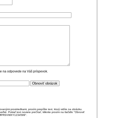
cie na odpovede na Váš príspevok.
anými prostriedkami, prosím prepíšte text, ktorý vidíte na obrázku.
é. Pokiaľ text neviete prečítať, kliknite prosím na tlačidlo "Obnoviť
DJKMPRSVWXY1234589".