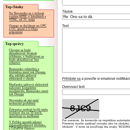
Top články
Titulok:
Na Slovensku sa v tichosti
vypína ADSL v lokalitách s
VDSL, už 31. mája
Text:
Orange sa doťahuje na UPC
a O2, spustí 2.5 Gbps
pripojenie
Top správy
Chrome sa bude
aktualizovať dvakrát
týždenne, v budúcnosti sa
bude aktualizovať bez
reštartov
Rumunsko odstrelmi a
blokádou mení tok Dunaja,
aby udržalo jadrovú
Prihláste sa
a povoľte si emailové notifiká
elektráreň v chode
Maďarsko jadrovú elektráreň
Overovací text:
nakoniec kompletne
neodstavilo, Rumunsko mení
tok Dunaja
Slovensko.sk má opäť
technické problémy
Železnice znižujú kvôli teplu
rýchlosť iba na 50 km/h,
spôsobuje to meškanie
Pre overenie, že komentár sa nepridáva automatizov
V Poľsku spustili takmer
Písmená musíte zadávať rovnako ako na obrázku veľk
gigawatthodinové úložisko,
obrázok". V texte sa používajú iba znaky "BC
z LiFePO4 článkov