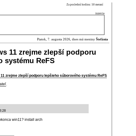
Za poslednú hodinu: 50 meraní
inzercia
Piatok, 7. augusta 2026, dnes má meniny
Štefánia
s 11 zrejme zlepší podporu
o systému ReFS
 11 zrejme zlepší podporu lepšieho súborového systému ReFS
ateľ
.
3:28
dokonca win11? install arch