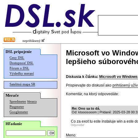
neprihlásený
Microsoft vo Window
DSL pripojenie
Ceny DSL
lepšieho súborovéh
Dostupnosť DSL
Fórum o DSL
Výsledky meraní
Diskusia k článku:
Microsoft vo Windows
Satelitná mapa SR
Prispievajte do diskusií ako
prihlásený užív
Komentár, na ktorý odpovedáte:
Merače
Speedmeter
Merania
Pingmeter
Re: Ono sa to dá.
Googlemeter
Od: ktooosooom | Pridané: 2025-03-28 00:3
Co za exot tu este instaluje win a este 
Hľadanie
Odpovedať
Meno: