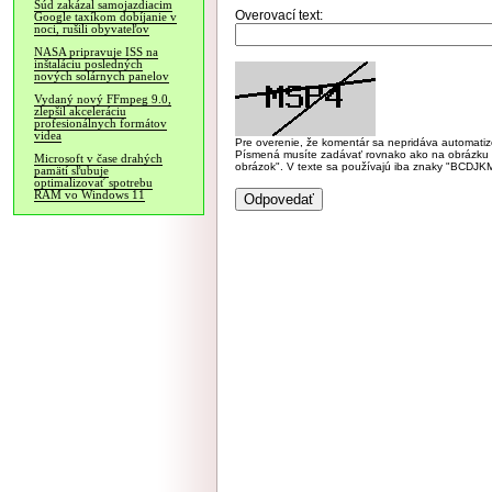
Súd zakázal samojazdiacim
Overovací text:
Google taxíkom dobíjanie v
noci, rušili obyvateľov
NASA pripravuje ISS na
inštaláciu posledných
nových solárnych panelov
Vydaný nový FFmpeg 9.0,
zlepšil akceleráciu
profesionálnych formátov
videa
Pre overenie, že komentár sa nepridáva automatizov
Písmená musíte zadávať rovnako ako na obrázku veľk
Microsoft v čase drahých
obrázok". V texte sa používajú iba znaky "BC
pamätí sľubuje
optimalizovať spotrebu
RAM vo Windows 11