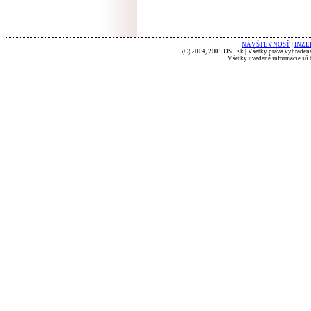
NÁVŠTEVNOSŤ
|
INZE
(C) 2004, 2005 DSL.sk | Všetky práva vyhradené
Všetky uvedené informácie sú b