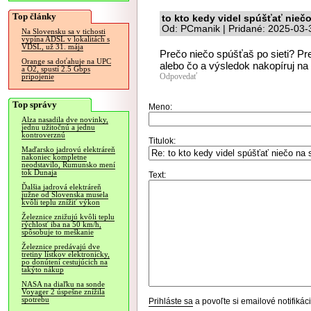
Top články
to kto kedy videl spúšťať niečo 
Od: PCmanik | Pridané: 2025-03-
Na Slovensku sa v tichosti
vypína ADSL v lokalitách s
VDSL, už 31. mája
Prečo niečo spúšťaš po sieti? Pre
Orange sa doťahuje na UPC
alebo čo a výsledok nakopíruj na 
a O2, spustí 2.5 Gbps
Odpovedať
pripojenie
Top správy
Meno:
Alza nasadila dve novinky,
jednu užitočnú a jednu
kontroverznú
Titulok:
Maďarsko jadrovú elektráreň
nakoniec kompletne
neodstavilo, Rumunsko mení
tok Dunaja
Text:
Ďalšia jadrová elektráreň
južne od Slovenska musela
kvôli teplu znížiť výkon
Železnice znižujú kvôli teplu
rýchlosť iba na 50 km/h,
spôsobuje to meškanie
Železnice predávajú dve
tretiny lístkov elektronicky,
po donútení cestujúcich na
takýto nákup
NASA na diaľku na sonde
Voyager 2 úspešne znížila
spotrebu
Prihláste sa
a povoľte si emailové notifiká