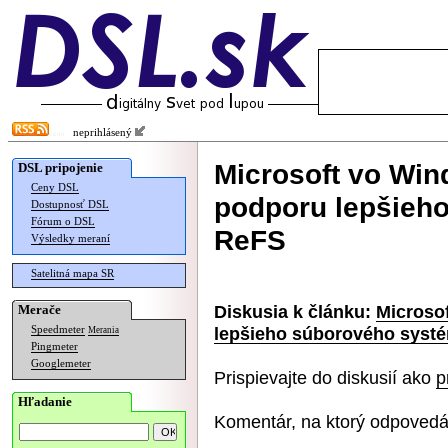
neprihlásený
Microsoft vo Win
DSL pripojenie
Ceny DSL
podporu lepšieh
Dostupnosť DSL
Fórum o DSL
ReFS
Výsledky meraní
Satelitná mapa SR
Diskusia k článku:
Microso
Merače
lepšieho súborového syst
Speedmeter
Merania
Pingmeter
Googlemeter
Prispievajte do diskusií ako
p
Hľadanie
Komentár, na ktorý odpovedá