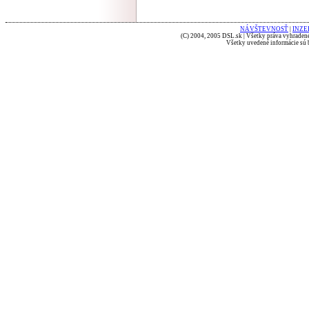
NÁVŠTEVNOSŤ
|
INZE
(C) 2004, 2005 DSL.sk | Všetky práva vyhradené
Všetky uvedené informácie sú b