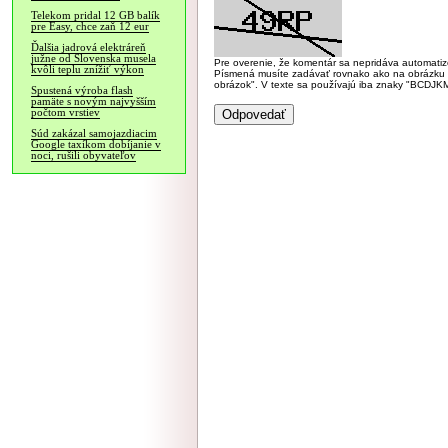
Telekom pridal 12 GB balík
pre Easy, chce zaň 12 eur
Ďalšia jadrová elektráreň
južne od Slovenska musela
Pre overenie, že komentár sa nepridáva automatizov
kvôli teplu znížiť výkon
Písmená musíte zadávať rovnako ako na obrázku veľk
obrázok". V texte sa používajú iba znaky "BC
Spustená výroba flash
pamäte s novým najvyšším
počtom vrstiev
Súd zakázal samojazdiacim
Google taxíkom dobíjanie v
noci, rušili obyvateľov