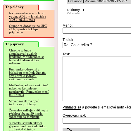
Od: moco | Pridané: 2025-03-30 21:50:57
Top články
reklamy :-)
Na Slovensku sa v tichosti
Odpovedať
vypína ADSL v lokalitách s
VDSL, už 31. mája
Meno:
Orange sa doťahuje na UPC
a O2, spustí 2.5 Gbps
pripojenie
Titulok:
Top správy
Chrome sa bude
aktualizovať dvakrát
Text:
týždenne, v budúcnosti sa
bude aktualizovať bez
reštartov
Rumunsko odstrelmi a
blokádou mení tok Dunaja,
aby udržalo jadrovú
elektráreň v chode
Maďarsko jadrovú elektráreň
nakoniec kompletne
neodstavilo, Rumunsko mení
tok Dunaja
Slovensko.sk má opäť
technické problémy
Prihláste sa
a povoľte si emailové notifiká
Železnice znižujú kvôli teplu
rýchlosť iba na 50 km/h,
Overovací text:
spôsobuje to meškanie
V Poľsku spustili takmer
gigawatthodinové úložisko,
z LiFePO4 článkov