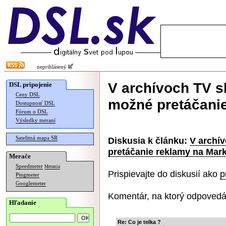
neprihlásený
V archívoch TV s
DSL pripojenie
Ceny DSL
možné pretáčanie
Dostupnosť DSL
Fórum o DSL
Výsledky meraní
Satelitná mapa SR
Diskusia k článku:
V archí
pretáčanie reklamy na Mark
Merače
Speedmeter
Merania
Prispievajte do diskusií ako
p
Pingmeter
Googlemeter
Komentár, na ktorý odpovedá
Hľadanie
Re: Co je telka ?