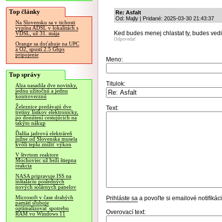
Top články
Re: Asfalt
Od: Majly | Pridané: 2025-03-30 21:43:37
Na Slovensku sa v tichosti
vypína ADSL v lokalitách s
Ked budes menej chlastat ty, budes vedie
VDSL, už 31. mája
Odpovedať
Orange sa doťahuje na UPC
a O2, spustí 2.5 Gbps
pripojenie
Meno:
Top správy
Titulok:
Alza nasadila dve novinky,
jednu užitočnú a jednu
kontroverznú
Železnice predávajú dve
Text:
tretiny lístkov elektronicky,
po donútení cestujúcich na
takýto nákup
Ďalšia jadrová elektráreň
južne od Slovenska musela
kvôli teplu znížiť výkon
V štvrtom reaktore
Mochoviec už beží štiepna
reakcia
NASA pripravuje ISS na
inštaláciu posledných
nových solárnych panelov
Microsoft v čase drahých
Prihláste sa
a povoľte si emailové notifiká
pamätí sľubuje
optimalizovať spotrebu
Overovací text:
RAM vo Windows 11