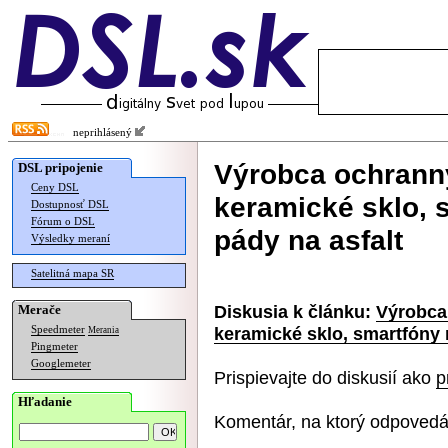
neprihlásený
Výrobca ochranný
DSL pripojenie
Ceny DSL
keramické sklo, 
Dostupnosť DSL
Fórum o DSL
pády na asfalt
Výsledky meraní
Satelitná mapa SR
Diskusia k článku:
Výrobca 
Merače
keramické sklo, smartfóny 
Speedmeter
Merania
Pingmeter
Googlemeter
Prispievajte do diskusií ako
p
Hľadanie
Komentár, na ktorý odpovedá