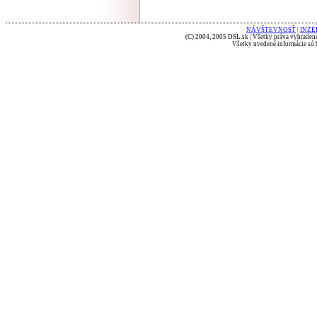
NÁVŠTEVNOSŤ
|
INZE
(C) 2004, 2005 DSL.sk | Všetky práva vyhradené
Všetky uvedené informácie sú b