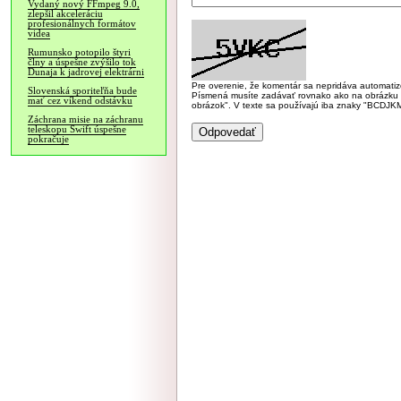
Vydaný nový FFmpeg 9.0,
zlepšil akceleráciu
profesionálnych formátov
videa
Rumunsko potopilo štyri
člny a úspešne zvýšilo tok
Dunaja k jadrovej elektrárni
Pre overenie, že komentár sa nepridáva automatizov
Slovenská sporiteľňa bude
Písmená musíte zadávať rovnako ako na obrázku veľk
mať cez víkend odstávku
obrázok". V texte sa používajú iba znaky "BC
Záchrana misie na záchranu
teleskopu Swift úspešne
pokračuje