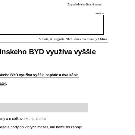
Za poslednú hodinu: 0 meraní
inzercia
Sobota, 8. augusta 2026, dnes má meniny
Oskár
ínskeho BYD využíva vyššie
skeho BYD využíva vyššie napätie a dva káble
ateľ
.
orty a o celkovu kompatibilitu
ijacie porty do ktorych mozes, ale nemusis zapojit