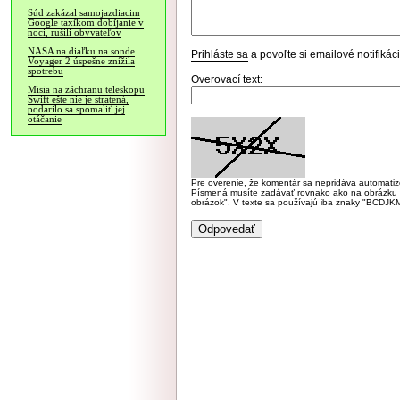
Súd zakázal samojazdiacim
Google taxíkom dobíjanie v
noci, rušili obyvateľov
NASA na diaľku na sonde
Prihláste sa
a povoľte si emailové notifiká
Voyager 2 úspešne znížila
spotrebu
Overovací text:
Misia na záchranu teleskopu
Swift ešte nie je stratená,
podarilo sa spomaliť jej
otáčanie
Pre overenie, že komentár sa nepridáva automatizov
Písmená musíte zadávať rovnako ako na obrázku veľk
obrázok". V texte sa používajú iba znaky "BC