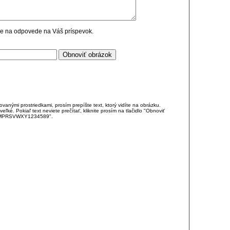
cie na odpovede na Váš príspevok.
anými prostriedkami, prosím prepíšte text, ktorý vidíte na obrázku.
é. Pokiaľ text neviete prečítať, kliknite prosím na tlačidlo "Obnoviť
DJKMPRSVWXY1234589".