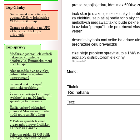
proste zapojis jednu, ides max 500kw, 
Top články
inak skor je otazne, ze kolko takych na
Na Slovensku sa v tichosti
vypína ADSL v lokalitách s
za elektrinu sa plati aj podla toho aky 
VDSL, už 31. mája
niekolkych megawatt tak to bude pekne 
tu uz taka "pumpa" bude potrebovat vlas
Orange sa doťahuje na UPC
vedeni
a O2, spustí 2.5 Gbps
pripojenie
riesenim by bolo mat velke bateriove ulo
predrazuje celu prevadzku
Top správy
cize nieje problem spravit auto s 1MW na
Maďarsko jadrovú elektráreň
poplatky distributorom elektriny
nakoniec kompletne
neodstavilo, Rumunsko mení
Odpovedať
tok Dunaja
Alza nasadila dve novinky,
Meno:
jednu užitočnú a jednu
kontroverznú
Slovensko.sk má opäť
Titulok:
technické problémy
Železnice znižujú kvôli teplu
rýchlosť iba na 50 km/h,
spôsobuje to meškanie
Text:
Ďalšia jadrová elektráreň
južne od Slovenska musela
kvôli teplu znížiť výkon
V Poľsku spustili takmer
gigawatthodinové úložisko,
z LiFePO4 článkov
Telekom pridal 12 GB balík
pre Easy, chce zaň 12 eur