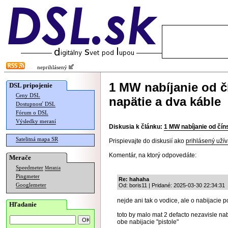
neprihlásený
1 MW nabíjanie od č
DSL pripojenie
Ceny DSL
napätie a dva káble
Dostupnosť DSL
Fórum o DSL
Výsledky meraní
Diskusia k článku:
1 MW nabíjanie od čín
Satelitná mapa SR
Prispievajte do diskusií ako
prihlásený užív
Komentár, na ktorý odpovedáte:
Merače
Speedmeter
Merania
Pingmeter
Re: hahaha
Googlemeter
Od: boris11 | Pridané: 2025-03-30 22:34:31
nejde ani tak o vodice, ale o nabijacie p
Hľadanie
toto by malo mat 2 defacto nezavisle nab
obe nabijacie "pistole"