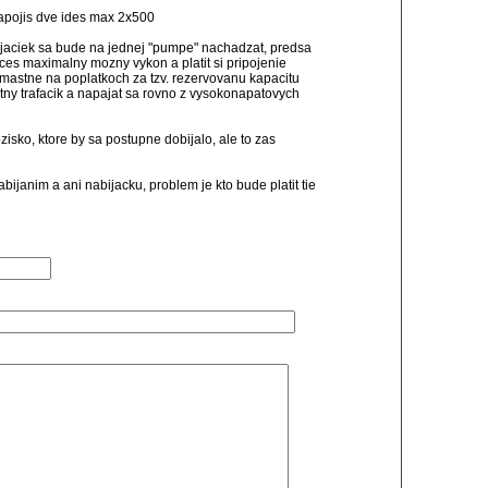
zapojis dve ides max 2x500
bijaciek sa bude na jednej "pumpe" nachadzat, predsa
chces maximalny mozny vykon a platit si pripojenie
mastne na poplatkoch za tzv. rezervovanu kapacitu
tny trafacik a napajat sa rovno z vysokonapatovych
zisko, ktore by sa postupne dobijalo, ale to zas
bijanim a ani nabijacku, problem je kto bude platit tie