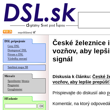
neprihlásený
České železnice 
DSL pripojenie
Ceny DSL
vozňov, aby lepš
Dostupnosť DSL
Fórum o DSL
signál
Výsledky meraní
Satelitná mapa SR
Diskusia k článku:
České že
Merače
vozňov, aby lepšie prepúšť
Speedmeter
Merania
Pingmeter
Googlemeter
Prispievajte do diskusií ako
p
Hľadanie
Komentár, na ktorý odpovedá