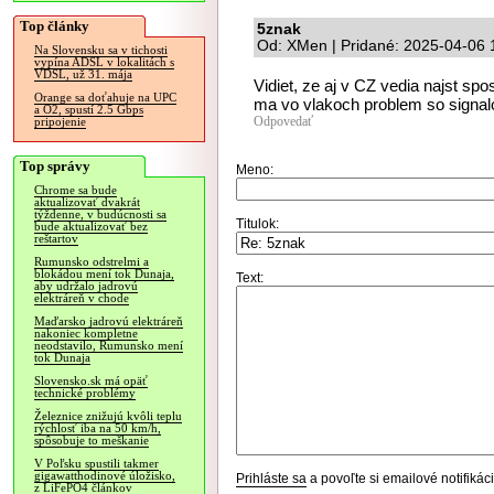
Top články
5znak
Od: XMen | Pridané: 2025-04-06 
Na Slovensku sa v tichosti
vypína ADSL v lokalitách s
VDSL, už 31. mája
Vidiet, ze aj v CZ vedia najst spo
Orange sa doťahuje na UPC
ma vo vlakoch problem so signa
a O2, spustí 2.5 Gbps
Odpovedať
pripojenie
Top správy
Meno:
Chrome sa bude
aktualizovať dvakrát
týždenne, v budúcnosti sa
Titulok:
bude aktualizovať bez
reštartov
Rumunsko odstrelmi a
blokádou mení tok Dunaja,
Text:
aby udržalo jadrovú
elektráreň v chode
Maďarsko jadrovú elektráreň
nakoniec kompletne
neodstavilo, Rumunsko mení
tok Dunaja
Slovensko.sk má opäť
technické problémy
Železnice znižujú kvôli teplu
rýchlosť iba na 50 km/h,
spôsobuje to meškanie
V Poľsku spustili takmer
gigawatthodinové úložisko,
Prihláste sa
a povoľte si emailové notifiká
z LiFePO4 článkov