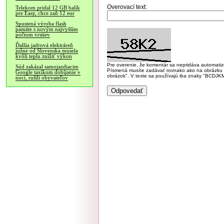
Overovací text:
Telekom pridal 12 GB balík
pre Easy, chce zaň 12 eur
Spustená výroba flash
pamäte s novým najvyšším
počtom vrstiev
Ďalšia jadrová elektráreň
južne od Slovenska musela
kvôli teplu znížiť výkon
Pre overenie, že komentár sa nepridáva automatizov
Súd zakázal samojazdiacim
Písmená musíte zadávať rovnako ako na obrázku veľk
Google taxíkom dobíjanie v
obrázok". V texte sa používajú iba znaky "BC
noci, rušili obyvateľov