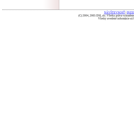
NÁVŠTEVNOSŤ
|
INZE
(C) 2004, 2005 DSL.sk | Všetky práva vyhradené
Všetky uvedené informácie sú b