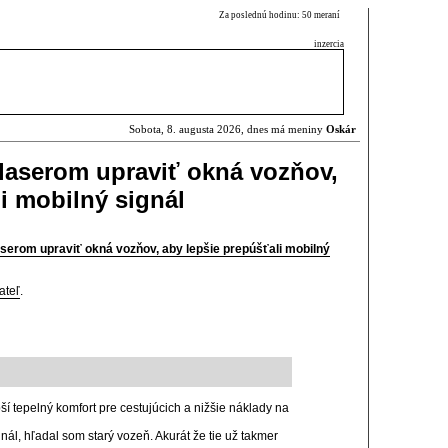
Za poslednú hodinu: 50 meraní
inzercia
Sobota, 8. augusta 2026, dnes má meniny
Oskár
 laserom upraviť okná vozňov,
i mobilný signál
aserom upraviť okná vozňov, aby lepšie prepúšťali mobilný
ateľ
.
epší tepelný komfort pre cestujúcich a nižšie náklady na
nál, hľadal som starý vozeň. Akurát že tie už takmer