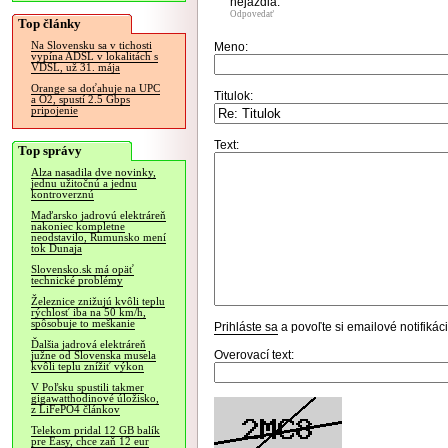
nejazdia.
Odpovedať
Top články
Na Slovensku sa v tichosti
Meno:
vypína ADSL v lokalitách s
VDSL, už 31. mája
Orange sa doťahuje na UPC
Titulok:
a O2, spustí 2.5 Gbps
pripojenie
Text:
Top správy
Alza nasadila dve novinky,
jednu užitočnú a jednu
kontroverznú
Maďarsko jadrovú elektráreň
nakoniec kompletne
neodstavilo, Rumunsko mení
tok Dunaja
Slovensko.sk má opäť
technické problémy
Železnice znižujú kvôli teplu
rýchlosť iba na 50 km/h,
spôsobuje to meškanie
Prihláste sa
a povoľte si emailové notifiká
Ďalšia jadrová elektráreň
Overovací text:
južne od Slovenska musela
kvôli teplu znížiť výkon
V Poľsku spustili takmer
gigawatthodinové úložisko,
z LiFePO4 článkov
Telekom pridal 12 GB balík
pre Easy, chce zaň 12 eur