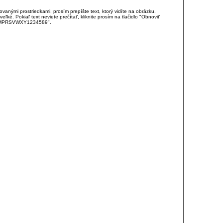
anými prostriedkami, prosím prepíšte text, ktorý vidíte na obrázku.
é. Pokiaľ text neviete prečítať, kliknite prosím na tlačidlo "Obnoviť
DJKMPRSVWXY1234589".