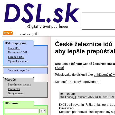
neprihlásený
České železnice idú
DSL pripojenie
Ceny DSL
aby lepšie prepúšťal
Dostupnosť DSL
Fórum o DSL
Výsledky meraní
Diskusia k článku:
České železnice idú l
signál
Satelitná mapa SR
Prispievajte do diskusií ako
prihlásený užív
Merače
Komentár, na ktorý odpovedáte:
Speedmeter
Merania
Pingmeter
Googlemeter
Re: Titulok
Od: Lenco_ | Pridané: 2025-04-06 18:51:29
Hľadanie
Kvôli odfiltrovaniu IR žiarenia, tepla. L
klimatizáciu.
Keď som potreboval stabilný mobilný sig