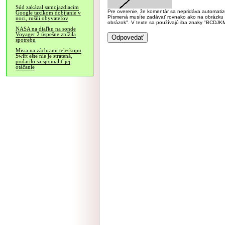
Súd zakázal samojazdiacim
Pre overenie, že komentár sa nepridáva automatizov
Google taxíkom dobíjanie v
Písmená musíte zadávať rovnako ako na obrázku veľk
noci, rušili obyvateľov
obrázok". V texte sa používajú iba znaky "BC
NASA na diaľku na sonde
Voyager 2 úspešne znížila
spotrebu
Misia na záchranu teleskopu
Swift ešte nie je stratená,
podarilo sa spomaliť jej
otáčanie