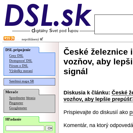
neprihlásený
České železnice 
DSL pripojenie
Ceny DSL
vozňov, aby lepš
Dostupnosť DSL
Fórum o DSL
signál
Výsledky meraní
Satelitná mapa SR
Diskusia k článku:
České že
Merače
vozňov, aby lepšie prepúšť
Speedmeter
Merania
Pingmeter
Googlemeter
Prispievajte do diskusií ako
p
Hľadanie
Komentár, na ktorý odpovedá