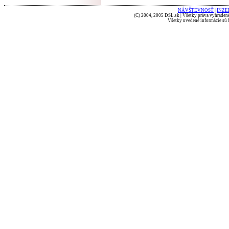
NÁVŠTEVNOSŤ
|
INZE
(C) 2004, 2005 DSL.sk | Všetky práva vyhradené
Všetky uvedené informácie sú b