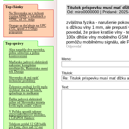
Top články
Titulok príspevku musí mať dĺž
Od: miro0000000 | Pridané: 2025
Na Slovensku sa v tichosti
vypína ADSL v lokalitách s
VDSL, už 31. mája
zvláštna fyzika - narušenie pokov
Orange sa doťahuje na UPC
s dĺžkou vlny 1 mm, ale prepustí
a O2, spustí 2.5 Gbps
povedal, že práve kratšie vlny - 
pripojenie
100x dlhšie vlny mobilného GSM si
pomôžu mobilnému signálu, al
Top správy
Odpovedať
Alza nasadila dve novinky,
jednu užitočnú a jednu
kontroverznú
Meno:
Maďarsko jadrovú elektráreň
nakoniec kompletne
neodstavilo, Rumunsko mení
tok Dunaja
Titulok:
Slovensko.sk má opäť
technické problémy
Železnice znižujú kvôli teplu
Text:
rýchlosť iba na 50 km/h,
spôsobuje to meškanie
Ďalšia jadrová elektráreň
južne od Slovenska musela
kvôli teplu znížiť výkon
V Poľsku spustili takmer
gigawatthodinové úložisko,
z LiFePO4 článkov
Telekom pridal 12 GB balík
pre Easy, chce zaň 12 eur