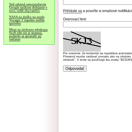
Súd zakázal samojazdiacim
Google taxíkom dobíjanie v
Prihláste sa
a povoľte si emailové notifiká
noci, rušili obyvateľov
NASA na diaľku na sonde
Overovací text:
Voyager 2 úspešne znížila
spotrebu
Misia na záchranu teleskopu
Swift ešte nie je stratená,
podarilo sa spomaliť jej
otáčanie
Pre overenie, že komentár sa nepridáva automatizov
Písmená musíte zadávať rovnako ako na obrázku veľk
obrázok". V texte sa používajú iba znaky "BC