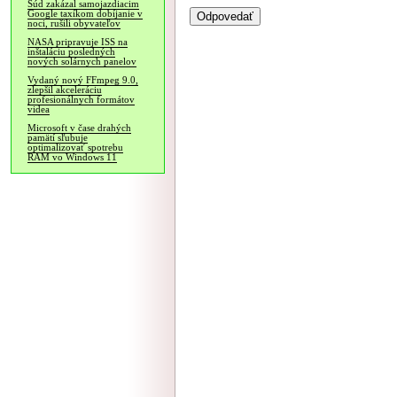
Súd zakázal samojazdiacim
Google taxíkom dobíjanie v
noci, rušili obyvateľov
NASA pripravuje ISS na
inštaláciu posledných
nových solárnych panelov
Vydaný nový FFmpeg 9.0,
zlepšil akceleráciu
profesionálnych formátov
videa
Microsoft v čase drahých
pamätí sľubuje
optimalizovať spotrebu
RAM vo Windows 11