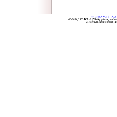
NÁVŠTEVNOSŤ
|
INZE
(C) 2004, 2005 DSL.sk | Všetky práva vyhradené
Všetky uvedené informácie sú b