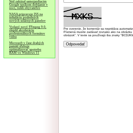
Súd zakázal samojazdiacim
Google taxíkom dobíjanie v
noci, rušili obyvateľov
NASA pripravuje ISS na
inštaláciu posledných
nových solárnych panelov
Vydaný nový FFmpeg 9.0,
Pre overenie, že komentár sa nepridáva automatizov
zlepšil akceleráciu
Písmená musíte zadávať rovnako ako na obrázku veľk
profesionálnych formátov
obrázok". V texte sa používajú iba znaky "BC
videa
Microsoft v čase drahých
pamätí sľubuje
optimalizovať spotrebu
RAM vo Windows 11