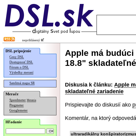
neprihlásený
Apple má budúci 
DSL pripojenie
Ceny DSL
18.8" skladateľné
Dostupnosť DSL
Fórum o DSL
Výsledky meraní
Satelitná mapa SR
Diskusia k článku:
Apple má
skladateľné zariadenie
Merače
Speedmeter
Merania
Prispievajte do diskusií ako
p
Pingmeter
Googlemeter
Komentár, na ktorý odpovedá
Hľadanie
ultraradikálny konšpiratorizmu