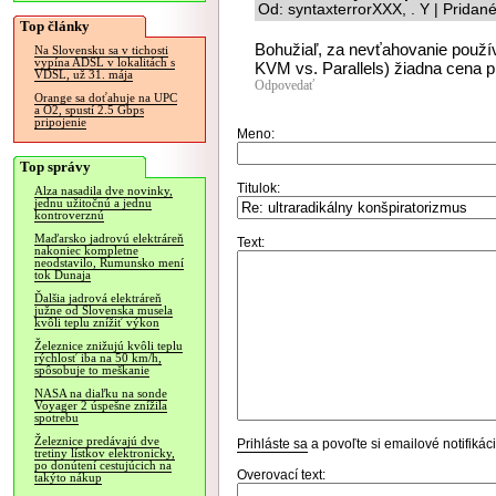
Od: syntaxterrorXXX, . Y | Pridan
Top články
Bohužiaľ, za nevťahovanie použí
Na Slovensku sa v tichosti
vypína ADSL v lokalitách s
KVM vs. Parallels) žiadna cena 
VDSL, už 31. mája
Odpovedať
Orange sa doťahuje na UPC
a O2, spustí 2.5 Gbps
pripojenie
Meno:
Top správy
Titulok:
Alza nasadila dve novinky,
jednu užitočnú a jednu
kontroverznú
Maďarsko jadrovú elektráreň
Text:
nakoniec kompletne
neodstavilo, Rumunsko mení
tok Dunaja
Ďalšia jadrová elektráreň
južne od Slovenska musela
kvôli teplu znížiť výkon
Železnice znižujú kvôli teplu
rýchlosť iba na 50 km/h,
spôsobuje to meškanie
NASA na diaľku na sonde
Voyager 2 úspešne znížila
spotrebu
Železnice predávajú dve
Prihláste sa
a povoľte si emailové notifiká
tretiny lístkov elektronicky,
po donútení cestujúcich na
Overovací text:
takýto nákup