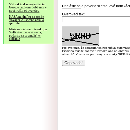
Súd zakázal samojazdiacim
Prihláste sa
a povoľte si emailové notifiká
Google taxíkom dobíjanie v
noci, rušili obyvateľov
Overovací text:
NASA na diaľku na sonde
Voyager 2 úspešne znížila
spotrebu
Misia na záchranu teleskopu
Swift ešte nie je stratená,
podarilo sa spomaliť jej
otáčanie
Pre overenie, že komentár sa nepridáva automatizov
Písmená musíte zadávať rovnako ako na obrázku veľk
obrázok". V texte sa používajú iba znaky "BC