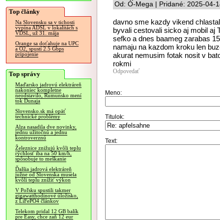
Od: Ó-Mega | Pridané: 2025-04-1
Top články
davno sme kazdy vikend chlastali 
Na Slovensku sa v tichosti
vypína ADSL v lokalitách s
byvali cestovali sicko aj mobil aj
VDSL, už 31. mája
sefko a dnes baameg zarabas 1500
Orange sa doťahuje na UPC
namaju na kazdom kroku len buze
a O2, spustí 2.5 Gbps
akurat nemusim fotak nosit v bato
pripojenie
rokmi
Odpovedať
Top správy
Maďarsko jadrovú elektráreň
nakoniec kompletne
Meno:
neodstavilo, Rumunsko mení
tok Dunaja
Slovensko.sk má opäť
Titulok:
technické problémy
Alza nasadila dve novinky,
jednu užitočnú a jednu
kontroverznú
Text:
Železnice znižujú kvôli teplu
rýchlosť iba na 50 km/h,
spôsobuje to meškanie
Ďalšia jadrová elektráreň
južne od Slovenska musela
kvôli teplu znížiť výkon
V Poľsku spustili takmer
gigawatthodinové úložisko,
z LiFePO4 článkov
Telekom pridal 12 GB balík
pre Easy, chce zaň 12 eur