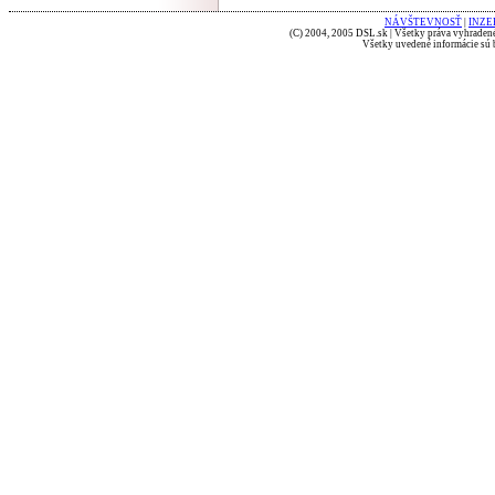
NÁVŠTEVNOSŤ
|
INZE
(C) 2004, 2005 DSL.sk | Všetky práva vyhradené
Všetky uvedené informácie sú b