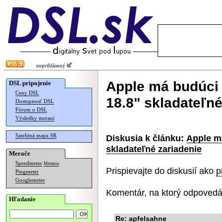
neprihlásený
Apple má budúci 
DSL pripojenie
Ceny DSL
18.8" skladateľné
Dostupnosť DSL
Fórum o DSL
Výsledky meraní
Satelitná mapa SR
Diskusia k článku:
Apple má
skladateľné zariadenie
Merače
Speedmeter
Merania
Prispievajte do diskusií ako
p
Pingmeter
Googlemeter
Komentár, na ktorý odpovedá
Hľadanie
Re: apfelsahne