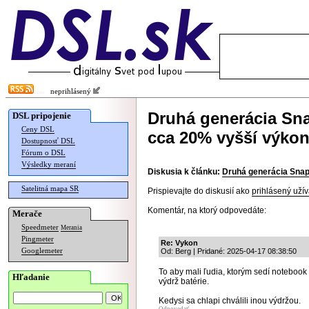
neprihlásený
Druhá generácia Sn
DSL pripojenie
Ceny DSL
cca 20% vyšší výko
Dostupnosť DSL
Fórum o DSL
Výsledky meraní
Diskusia k článku:
Druhá generácia Snap
Satelitná mapa SR
Prispievajte do diskusií ako
prihlásený užív
Komentár, na ktorý odpovedáte:
Merače
Speedmeter
Merania
Pingmeter
Re: Vykon
Googlemeter
Od: Berg | Pridané: 2025-04-17 08:38:50
To aby mali ľudia, ktorým sedí notebook 
Hľadanie
výdrž batérie.
Kedysi sa chlapi chválili inou výdržou.