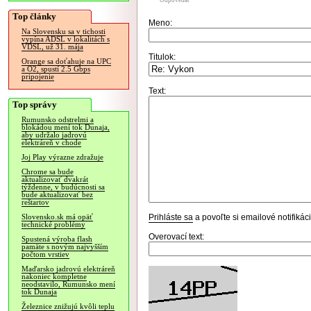
Odpovedať
Top články
Meno:
Na Slovensku sa v tichosti
vypína ADSL v lokalitách s
VDSL, už 31. mája
Titulok:
Orange sa doťahuje na UPC
a O2, spustí 2.5 Gbps
pripojenie
Text:
Top správy
Rumunsko odstrelmi a
blokádou mení tok Dunaja,
aby udržalo jadrovú
elektráreň v chode
Joj Play výrazne zdražuje
Chrome sa bude
aktualizovať dvakrát
týždenne, v budúcnosti sa
bude aktualizovať bez
reštartov
Prihláste sa
a povoľte si emailové notifiká
Slovensko.sk má opäť
technické problémy
Overovací text:
Spustená výroba flash
pamäte s novým najvyšším
počtom vrstiev
Maďarsko jadrovú elektráreň
nakoniec kompletne
neodstavilo, Rumunsko mení
tok Dunaja
Železnice znižujú kvôli teplu