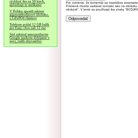
rýchlosť iba na 50 km/h,
Pre overenie, že komentár sa nepridáva automatizov
spôsobuje to meškanie
Písmená musíte zadávať rovnako ako na obrázku veľk
obrázok". V texte sa používajú iba znaky "BC
V Poľsku spustili takmer
gigawatthodinové úložisko,
z LiFePO4 článkov
Telekom pridal 12 GB balík
pre Easy, chce zaň 12 eur
Súd zakázal samojazdiacim
Google taxíkom dobíjanie v
noci, rušili obyvateľov