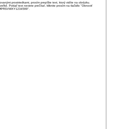
anými prostriedkami, prosím prepíšte text, ktorý vidíte na obrázku.
é. Pokiaľ text neviete prečítať, kliknite prosím na tlačidlo "Obnoviť
DJKMPRSVWXY1234589".