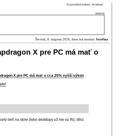
Za poslednú hodinu: 44 meraní
inzercia
Štvrtok, 6. augusta 2026, dnes má meniny
Jozefína
apdragon X pre PC má mať o
n
dragon X pre PC má mať o cca 20% vyšší výkon
ateľ
.
celý deň na stole (lebo desktopy už nie sú IN), dlhú