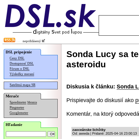
neprihlásený
Sonda Lucy sa ten
DSL pripojenie
Ceny DSL
asteroidu
Dostupnosť DSL
Fórum o DSL
Výsledky meraní
Satelitná mapa SR
Diskusia k článku:
Sonda Lu
Merače
Prispievajte do diskusií ako
p
Speedmeter
Merania
Pingmeter
Komentár, na ktorý odpovedá
Googlemeter
Hľadanie
zaoceánske lichôtky
Od: awwda | Pridané: 2025-04-16 23:00:13