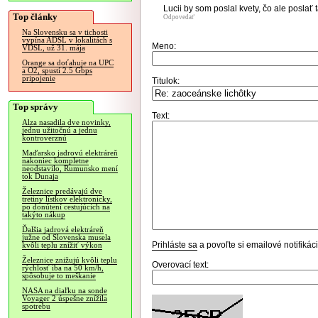
Lucii by som poslal kvety, čo ale poslať 
Top články
Odpovedať
Na Slovensku sa v tichosti
vypína ADSL v lokalitách s
Meno:
VDSL, už 31. mája
Orange sa doťahuje na UPC
a O2, spustí 2.5 Gbps
pripojenie
Titulok:
Top správy
Text:
Alza nasadila dve novinky,
jednu užitočnú a jednu
kontroverznú
Maďarsko jadrovú elektráreň
nakoniec kompletne
neodstavilo, Rumunsko mení
tok Dunaja
Železnice predávajú dve
tretiny lístkov elektronicky,
po donútení cestujúcich na
takýto nákup
Ďalšia jadrová elektráreň
južne od Slovenska musela
Prihláste sa
a povoľte si emailové notifiká
kvôli teplu znížiť výkon
Železnice znižujú kvôli teplu
Overovací text:
rýchlosť iba na 50 km/h,
spôsobuje to meškanie
NASA na diaľku na sonde
Voyager 2 úspešne znížila
spotrebu