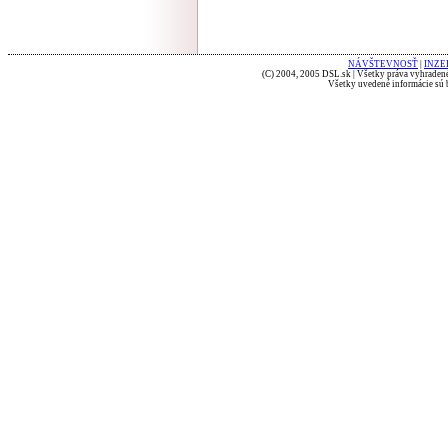
NÁVŠTEVNOSŤ
|
INZE
(C) 2004, 2005 DSL.sk | Všetky práva vyhradené
Všetky uvedené informácie sú b