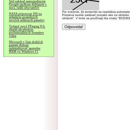
Súd zakázal samojazdiacim
Google taxíkom dobíjanie v
noci, rušili obyvateľov
Pre overenie, že komentár sa nepridáva automatizov
NASA pripravuje ISS na
Písmená musíte zadávať rovnako ako na obrázku veľk
inštaláciu posledných
obrázok". V texte sa používajú iba znaky "BC
nových solárnych panelov
Vydaný nový FFmpeg 9.0,
zlepšil akceleráciu
profesionálnych formátov
videa
Microsoft v čase drahých
pamätí sľubuje
optimalizovať spotrebu
RAM vo Windows 11