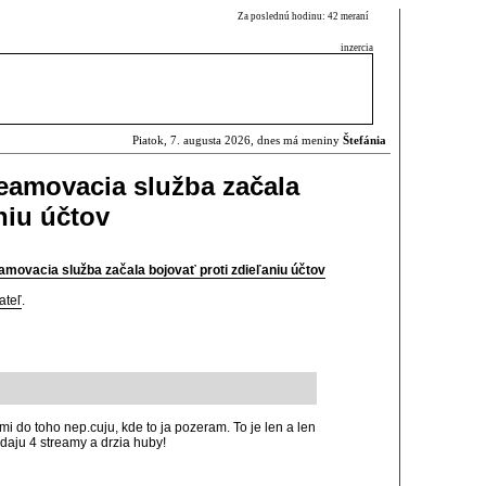
Za poslednú hodinu: 42 meraní
inzercia
Piatok, 7. augusta 2026, dnes má meniny
Štefánia
eamovacia služba začala
niu účtov
movacia služba začala bojovať proti zdieľaniu účtov
ateľ
.
 mi do toho nep.cuju, kde to ja pozeram. To je len a len
odaju 4 streamy a drzia huby!