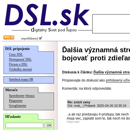
neprihlásený
Ďalšia významná str
DSL pripojenie
Ceny DSL
bojovať proti zdieľa
Dostupnosť DSL
Fórum o DSL
Výsledky meraní
Diskusia k článku:
Ďalšia významná strea
Satelitná mapa SR
Prispievajte do diskusií ako
prihlásený užív
Komentár, na ktorý odpovedáte:
Merače
Speedmeter
Merania
Pingmeter
Re: znizit ceny
Googlemeter
Od: roob_ | Pridané: 2025-04-26 10:35:19
..a ak raz predavaju 4 pristupy, tak nech
Hľadanie
moja vec, zaplatil som to, tak nech mi d
Odpovedať