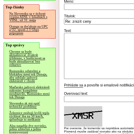
Meno:
Top články
Na Slovensku sa v tichosti
Titulok:
vypína ADSL v lokalitách s
VDSL, už 31. mája
Orange sa doťahuje na UPC
a O2, spustí 2.5 Gbps
Text:
pripojenie
Top správy
Chrome sa bude
aktualizovať dvakrát
týždenne, v budúcnosti sa
bude aktualizovať bez
reštartov
Rumunsko odstrelmi a
blokádou mení tok Dunaja,
aby udržalo jadrovú
elektráreň v chode
Prihláste sa
a povoľte si emailové notifiká
Maďarsko jadrovú elektráreň
nakoniec kompletne
Overovací text:
neodstavilo, Rumunsko mení
tok Dunaja
Slovensko.sk má opäť
technické problémy
Železnice znižujú kvôli teplu
rýchlosť iba na 50 km/h,
spôsobuje to meškanie
Alza nasadila dve novinky,
Pre overenie, že komentár sa nepridáva automatizov
jednu užitočnú a jednu
Písmená musíte zadávať rovnako ako na obrázku veľk
kontroverznú