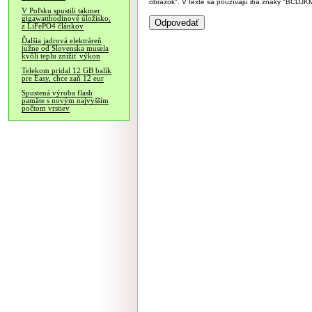
obrázok". V texte sa používajú iba znaky "BC
V Poľsku spustili takmer
gigawatthodinové úložisko,
z LiFePO4 článkov
Ďalšia jadrová elektráreň
južne od Slovenska musela
kvôli teplu znížiť výkon
Telekom pridal 12 GB balík
pre Easy, chce zaň 12 eur
Spustená výroba flash
pamäte s novým najvyšším
počtom vrstiev