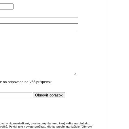
cie na odpovede na Váš príspevok.
anými prostriedkami, prosím prepíšte text, ktorý vidíte na obrázku.
é. Pokiaľ text neviete prečítať, kliknite prosím na tlačidlo "Obnoviť