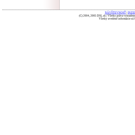
NÁVŠTEVNOSŤ
|
INZE
(C) 2004, 2005 DSL.sk | Všetky práva vyhradené
Všetky uvedené informácie sú b