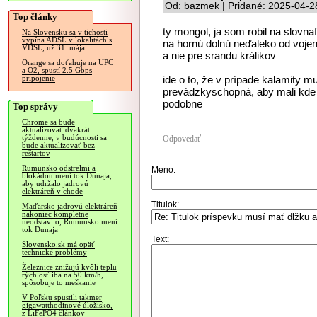
Od: bazmek | Pridané: 2025-04-2
Top články
ty mongol, ja som robil na slovn
Na Slovensku sa v tichosti
vypína ADSL v lokalitách s
na hornú dolnú neďaleko od voje
VDSL, už 31. mája
a nie pre srandu králikov
Orange sa doťahuje na UPC
a O2, spustí 2.5 Gbps
ide o to, že v prípade kalamity 
pripojenie
prevádzkyschopná, aby mali kde 
podobne
Top správy
Chrome sa bude
aktualizovať dvakrát
týždenne, v budúcnosti sa
Odpovedať
bude aktualizovať bez
reštartov
Rumunsko odstrelmi a
Meno:
blokádou mení tok Dunaja,
aby udržalo jadrovú
elektráreň v chode
Titulok:
Maďarsko jadrovú elektráreň
nakoniec kompletne
neodstavilo, Rumunsko mení
tok Dunaja
Text:
Slovensko.sk má opäť
technické problémy
Železnice znižujú kvôli teplu
rýchlosť iba na 50 km/h,
spôsobuje to meškanie
V Poľsku spustili takmer
gigawatthodinové úložisko,
z LiFePO4 článkov