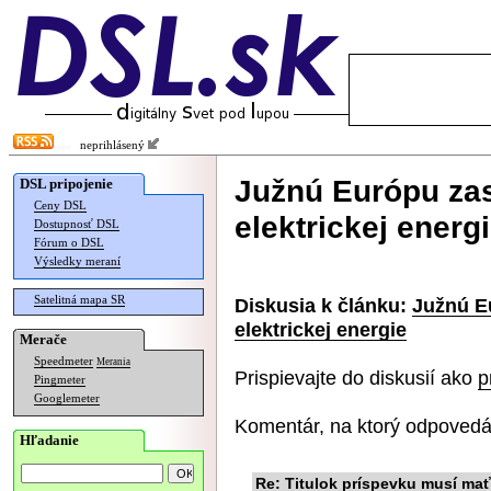
neprihlásený
Južnú Európu za
DSL pripojenie
Ceny DSL
elektrickej energ
Dostupnosť DSL
Fórum o DSL
Výsledky meraní
Satelitná mapa SR
Diskusia k článku:
Južnú E
elektrickej energie
Merače
Speedmeter
Merania
Prispievajte do diskusií ako
p
Pingmeter
Googlemeter
Komentár, na ktorý odpovedá
Hľadanie
Re: Titulok príspevku musí mať