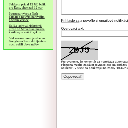
Telekom pridal 12 GB balík
pre Easy, chce zaň 12 eur
Spustená výroba flash
pamäte s novým najvyšším
počtom vrstiev
Prihláste sa
a povoľte si emailové notifiká
Ďalšia jadrová elektráreň
Overovací text:
južne od Slovenska musela
kvôli teplu znížiť výkon
Súd zakázal samojazdiacim
Google taxíkom dobíjanie v
noci, rušili obyvateľov
Pre overenie, že komentár sa nepridáva automatizov
Písmená musíte zadávať rovnako ako na obrázku veľk
obrázok". V texte sa používajú iba znaky "BC