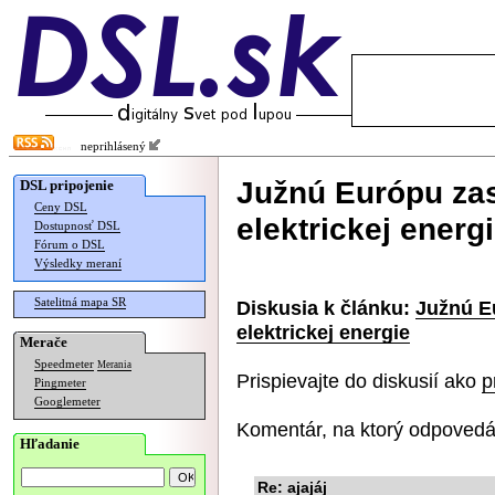
neprihlásený
Južnú Európu za
DSL pripojenie
Ceny DSL
elektrickej energ
Dostupnosť DSL
Fórum o DSL
Výsledky meraní
Satelitná mapa SR
Diskusia k článku:
Južnú E
elektrickej energie
Merače
Speedmeter
Merania
Prispievajte do diskusií ako
p
Pingmeter
Googlemeter
Komentár, na ktorý odpovedá
Hľadanie
Re: ajajáj