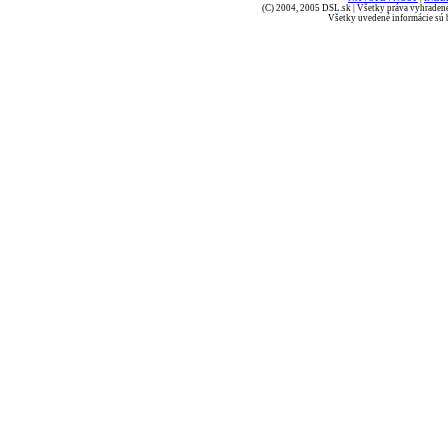
(C) 2004, 2005 DSL.sk | Všetky práva vyhradené
Všetky uvedené informácie sú b