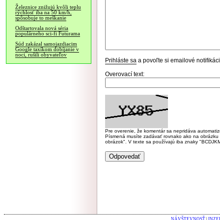
Železnice znižujú kvôli teplu
rýchlosť iba na 50 km/h,
spôsobuje to meškanie
Odštartovala nová séria
populárneho sci-fi Futurama
Súd zakázal samojazdiacim
Google taxíkom dobíjanie v
noci, rušili obyvateľov
Prihláste sa
a povoľte si emailové notifiká
Overovací text:
Pre overenie, že komentár sa nepridáva automatizov
Písmená musíte zadávať rovnako ako na obrázku veľk
obrázok". V texte sa používajú iba znaky "BC
NÁVŠTEVNOSŤ
|
INZE