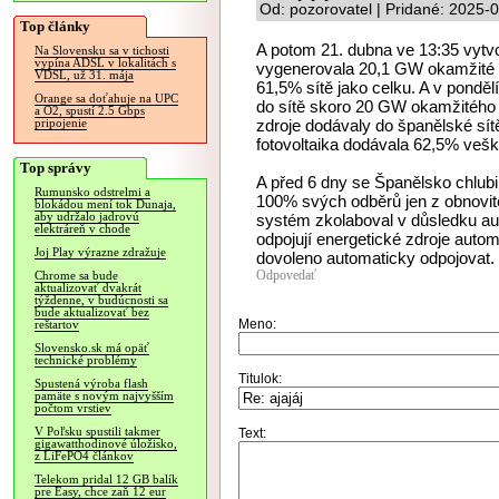
Od: pozorovatel | Pridané: 2025-
Top články
A potom 21. dubna ve 13:35 vytvoř
Na Slovensku sa v tichosti
vypína ADSL v lokalitách s
vygenerovala 20,1 GW okamžité e
VDSL, už 31. mája
61,5% sítě jako celku. A v pondě
Orange sa doťahuje na UPC
do sítě skoro 20 GW okamžitého
a O2, spustí 2.5 Gbps
zdroje dodávaly do španělské sít
pripojenie
fotovoltaika dodávala 62,5% veš
Top správy
A před 6 dny se Španělsko chlubilo
Rumunsko odstrelmi a
100% svých odběrů jen z obnovite
blokádou mení tok Dunaja,
aby udržalo jadrovú
systém zkolaboval v důsledku auto
elektráreň v chode
odpojují energetické zdroje automa
Joj Play výrazne zdražuje
dovoleno automaticky odpojovat.
Odpovedať
Chrome sa bude
aktualizovať dvakrát
týždenne, v budúcnosti sa
bude aktualizovať bez
Meno:
reštartov
Slovensko.sk má opäť
technické problémy
Titulok:
Spustená výroba flash
pamäte s novým najvyšším
počtom vrstiev
V Poľsku spustili takmer
Text:
gigawatthodinové úložisko,
z LiFePO4 článkov
Telekom pridal 12 GB balík
pre Easy, chce zaň 12 eur