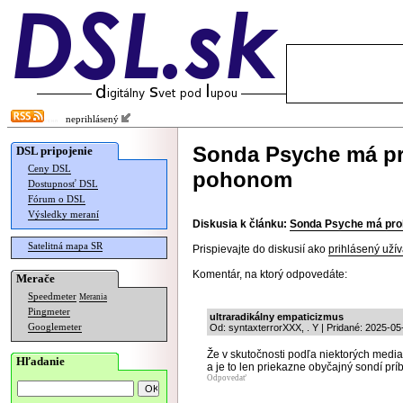
neprihlásený
Sonda Psyche má pr
DSL pripojenie
Ceny DSL
pohonom
Dostupnosť DSL
Fórum o DSL
Výsledky meraní
Diskusia k článku:
Sonda Psyche má pro
Satelitná mapa SR
Prispievajte do diskusií ako
prihlásený užív
Komentár, na ktorý odpovedáte:
Merače
Speedmeter
Merania
Pingmeter
ultraradikálny empaticizmus
Googlemeter
Od: syntaxterrorXXX, . Y | Pridané: 2025-05
Že v skutočnosti podľa niektorých medi
Hľadanie
a je to len priekazne obyčajný sondí prí
Odpovedať