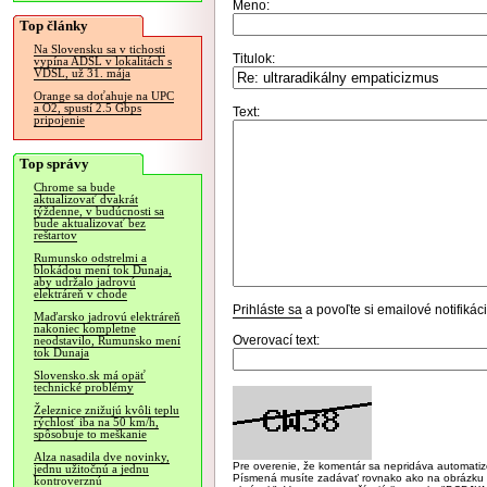
Meno:
Top články
Na Slovensku sa v tichosti
Titulok:
vypína ADSL v lokalitách s
VDSL, už 31. mája
Orange sa doťahuje na UPC
a O2, spustí 2.5 Gbps
Text:
pripojenie
Top správy
Chrome sa bude
aktualizovať dvakrát
týždenne, v budúcnosti sa
bude aktualizovať bez
reštartov
Rumunsko odstrelmi a
blokádou mení tok Dunaja,
aby udržalo jadrovú
elektráreň v chode
Prihláste sa
a povoľte si emailové notifiká
Maďarsko jadrovú elektráreň
nakoniec kompletne
Overovací text:
neodstavilo, Rumunsko mení
tok Dunaja
Slovensko.sk má opäť
technické problémy
Železnice znižujú kvôli teplu
rýchlosť iba na 50 km/h,
spôsobuje to meškanie
Alza nasadila dve novinky,
Pre overenie, že komentár sa nepridáva automatizov
jednu užitočnú a jednu
Písmená musíte zadávať rovnako ako na obrázku veľk
kontroverznú