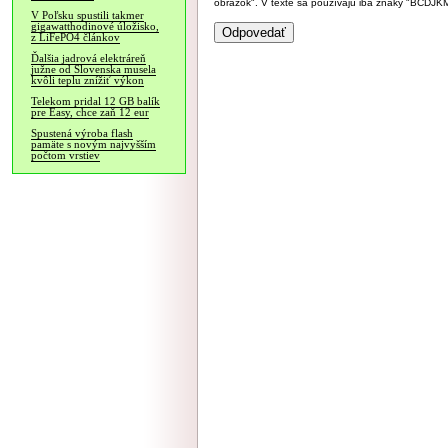
obrázok". V texte sa používajú iba znaky "BC
V Poľsku spustili takmer
gigawatthodinové úložisko,
z LiFePO4 článkov
Ďalšia jadrová elektráreň
južne od Slovenska musela
kvôli teplu znížiť výkon
Telekom pridal 12 GB balík
pre Easy, chce zaň 12 eur
Spustená výroba flash
pamäte s novým najvyšším
počtom vrstiev