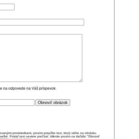
cie na odpovede na Váš príspevok.
anými prostriedkami, prosím prepíšte text, ktorý vidíte na obrázku.
é. Pokiaľ text neviete prečítať, kliknite prosím na tlačidlo "Obnoviť