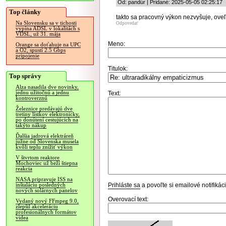
Od: pandúr | Pridané: 2025-05-05 02:25:17
Top články
takto sa pracovný výkon nezvyšuje, oveľ
Na Slovensku sa v tichosti
Odpovedať
vypína ADSL v lokalitách s
VDSL, už 31. mája
Meno:
Orange sa doťahuje na UPC
a O2, spustí 2.5 Gbps
pripojenie
Titulok:
Top správy
Alza nasadila dve novinky,
jednu užitočnú a jednu
Text:
kontroverznú
Železnice predávajú dve
tretiny lístkov elektronicky,
po donútení cestujúcich na
takýto nákup
Ďalšia jadrová elektráreň
južne od Slovenska musela
kvôli teplu znížiť výkon
V štvrtom reaktore
Mochoviec už beží štiepna
reakcia
NASA pripravuje ISS na
Prihláste sa
a povoľte si emailové notifiká
inštaláciu posledných
nových solárnych panelov
Overovací text:
Vydaný nový FFmpeg 9.0,
zlepšil akceleráciu
profesionálnych formátov
videa