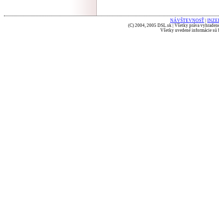
NÁVŠTEVNOSŤ
|
INZE
(C) 2004, 2005 DSL.sk | Všetky práva vyhradené
Všetky uvedené informácie sú b