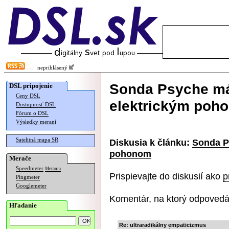
neprihlásený
Sonda Psyche má
DSL pripojenie
Ceny DSL
elektrickým poh
Dostupnosť DSL
Fórum o DSL
Výsledky meraní
Satelitná mapa SR
Diskusia k článku:
Sonda P
pohonom
Merače
Speedmeter
Merania
Prispievajte do diskusií ako
p
Pingmeter
Googlemeter
Komentár, na ktorý odpovedá
Hľadanie
Re: ultraradikálny empaticizmus