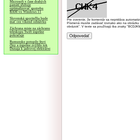
Microsoft v čase drahých
pamätí sľubuje
optimalizovať spotrebu
RAM vo Windows 11
Slovenská sporiteľňa bude
Pre overenie, že komentár sa nepridáva automatizov
mať cez víkend odstávku
Písmená musíte zadávať rovnako ako na obrázku veľk
obrázok". V texte sa používajú iba znaky "BC
Záchrana misie na záchranu
teleskopu Swift úspešne
pokračuje
Rumunsko potopilo štyri
člny a úspešne zvýšilo tok
Dunaja k jadrovej elektrárni