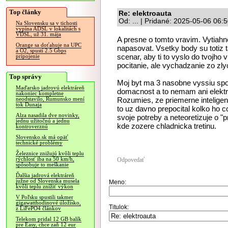
Top články
Re: elektroauta
Od: ... | Pridané: 2025-05-06 06:
Na Slovensku sa v tichosti
vypína ADSL v lokalitách s
VDSL, už 31. mája
A presne o tomto vravim. Vytiahn
Orange sa doťahuje na UPC
napasovat. Vsetky body su totiz t
a O2, spustí 2.5 Gbps
scenar, aby ti to vyslo do tvojho 
pripojenie
pocitanie, ale vychadzanie zo zl
Top správy
Moj byt ma 3 nasobne vyssiu sp
Maďarsko jadrovú elektráreň
domacnost a to nemam ani elektr
nakoniec kompletne
Rozumies, ze priemerne inteligent
neodstavilo, Rumunsko mení
tok Dunaja
to uz davno prepocital kolko ho c
Alza nasadila dve novinky,
svoje potreby a neteoretizuje o 
jednu užitočnú a jednu
kde zozere chladnicka tretinu.
kontroverznú
Slovensko.sk má opäť
technické problémy
Železnice znižujú kvôli teplu
rýchlosť iba na 50 km/h,
Odpovedať
spôsobuje to meškanie
Ďalšia jadrová elektráreň
južne od Slovenska musela
Meno:
kvôli teplu znížiť výkon
V Poľsku spustili takmer
gigawatthodinové úložisko,
Titulok:
z LiFePO4 článkov
Telekom pridal 12 GB balík
pre Easy, chce zaň 12 eur