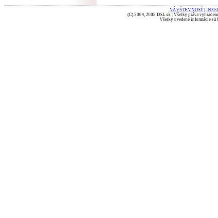
NÁVŠTEVNOSŤ
|
INZE
(C) 2004, 2005 DSL.sk | Všetky práva vyhradené
Všetky uvedené informácie sú b