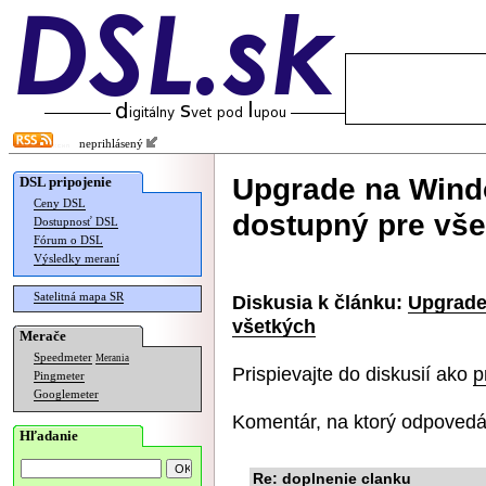
neprihlásený
Upgrade na Wind
DSL pripojenie
Ceny DSL
dostupný pre vš
Dostupnosť DSL
Fórum o DSL
Výsledky meraní
Satelitná mapa SR
Diskusia k článku:
Upgrade
všetkých
Merače
Speedmeter
Merania
Prispievajte do diskusií ako
p
Pingmeter
Googlemeter
Komentár, na ktorý odpovedá
Hľadanie
Re: doplnenie clanku