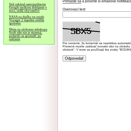
Prihláste sa
a povoľte si emailové notifiká
Súd zakázal samojazdiacim
Google taxíkom dobíjanie v
Overovací text:
noci, rušili obyvateľov
NASA na diaľku na sonde
Voyager 2 úspešne znížila
spotrebu
Misia na záchranu teleskopu
Swift ešte nie je stratená,
podarilo sa spomaliť jej
otáčanie
Pre overenie, že komentár sa nepridáva automatizov
Písmená musíte zadávať rovnako ako na obrázku veľk
obrázok". V texte sa používajú iba znaky "BC