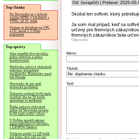
Od: čevapčiči | Pridané: 2025-05
Top články
Skúšal ten softvér, ktorý potrebuj
Na Slovensku sa v tichosti
vypína ADSL v lokalitách s
VDSL, už 31. mája
Ja som mal prípad, keď sa softvér
Orange sa doťahuje na UPC
určený pre firemných zákazníkov
a O2, spustí 2.5 Gbps
firemných zákazníkov bola určená 
pripojenie
Odpovedať
Top správy
Meno:
Alza nasadila dve novinky,
jednu užitočnú a jednu
kontroverznú
Maďarsko jadrovú elektráreň
Titulok:
nakoniec kompletne
neodstavilo, Rumunsko mení
tok Dunaja
Text:
Slovensko.sk má opäť
technické problémy
Železnice znižujú kvôli teplu
rýchlosť iba na 50 km/h,
spôsobuje to meškanie
Ďalšia jadrová elektráreň
južne od Slovenska musela
kvôli teplu znížiť výkon
V Poľsku spustili takmer
gigawatthodinové úložisko,
z LiFePO4 článkov
Telekom pridal 12 GB balík
pre Easy, chce zaň 12 eur