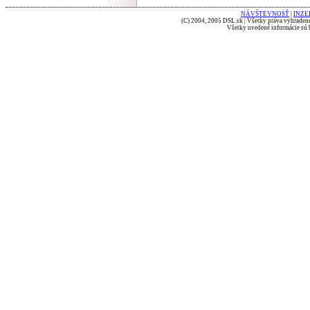
NÁVŠTEVNOSŤ
|
INZE
(C) 2004, 2005 DSL.sk | Všetky práva vyhradené
Všetky uvedené informácie sú b